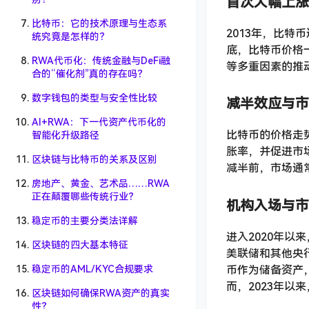
首次大幅上涨
比特币：它的技术原理与生态系
2013年，比
统究竟是怎样的？
底，比特币价格
RWA代币化：传统金融与DeFi融
等多重因素的推
合的“催化剂”真的存在吗？
数字钱包的类型与安全性比较
减半效应与市场
AI+RWA：下一代资产代币化的
比特币的价格走
智能化升级路径
胀率，并促进市场
区块链与比特币的关系及区别
减半前，市场通
房地产、黄金、艺术品……RWA
正在颠覆哪些传统行业？
机构入场与市场
稳定币的主要分类法详解
进入2020年
区块链的四大基本特征
美联储和其他央行
币作为储备资产，
稳定币的AML/KYC合规要求
而，2023年以
区块链如何确保RWA资产的真实
性？