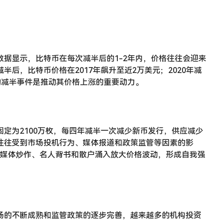
据显示，比特币在每次减半后的1-2年内，价格往往会迎来
年减半后，比特币价格在2017年飙升至近2万美元；2020年减
币的减半事件是推动其价格上涨的重要动力。
定为2100万枚，每四年减半一次减少新币发行，供应减少
往往受到市场投机行为、媒体报道和政策监管等因素的影
社交媒体炒作、名人背书和散户涌入放大价格波动，形成自我强
场的不断成熟和监管政策的逐步完善，越来越多的机构投资