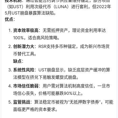
技术机制
：通过智能合约调节供应量维持锚定，部分项目
（如UST）利用次级代币（LUNA）进行套利，但2022年
5月UST崩盘暴露算法缺陷。
优点
：
资本效率极高
：无需抵押资产，理论资金利用率达
100%，适合高风险策略。
创新潜力大
：RSR支持多币种锚定，成为新兴市场货
币替代工具。
缺点
：
系统性风险
：UST崩盘显示，缺乏底层资产缓冲的算
法模型在挤兑下易触发螺旋式崩盘。
市场信任脆弱
：用户需对算法机制高度信任，一旦市
场信心丧失，价格可能暴跌90%以上。
监管挑战
：算法稳定币被视为“无抵押数字债券”，可能
面临更严格的资本要求。