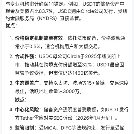
与专业机构审计确保1:1锚定。例如，USDT的储备资产中
现金及美债占比83.7%，USDC则由Circle公司发行，受纽
约金融服务局（NYDFS）直接监管。
优点
：
价格稳定机制简单有效
：依托法币储备，价格波动通
常小于0.5%，适合机构用户和大额交易。
合规性强
：USDC母公司Circle于2025年纽交所上
市，推动其在跨境支付份额增至32%；USDT虽曾因
监管争议受挫，但市值仍达1460亿美元。
生态覆盖广
：支持以太坊、波场等15+条链，交易深度
最佳，活跃地址数量达3000万。
缺点
：
中心化风险
：储备资产透明度曾受质疑，如USDT发行
方Tether需应对美SEC诉讼（2026年1月开庭）。
监管限制
：受MiCA、DIFC等法规约束，发行量受储