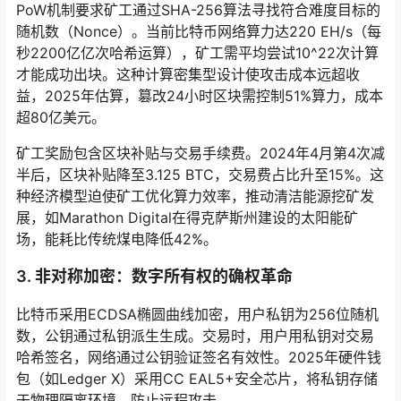
PoW机制要求矿工通过SHA-256算法寻找符合难度目标的
随机数（Nonce）。当前比特币网络算力达220 EH/s（每
秒2200亿亿次哈希运算），矿工需平均尝试10^22次计算
才能成功出块。这种计算密集型设计使攻击成本远超收
益，2025年估算，篡改24小时区块需控制51%算力，成本
超80亿美元。
矿工奖励包含区块补贴与交易手续费。2024年4月第4次减
半后，区块补贴降至3.125 BTC，交易费占比升至15%。这
种经济模型迫使矿工优化算力效率，推动清洁能源挖矿发
展，如Marathon Digital在得克萨斯州建设的太阳能矿
场，能耗比传统煤电降低42%。
3. 非对称加密：数字所有权的确权革命
比特币采用ECDSA椭圆曲线加密，用户私钥为256位随机
数，公钥通过私钥派生生成。交易时，用户用私钥对交易
哈希签名，网络通过公钥验证签名有效性。2025年硬件钱
包（如Ledger X）采用CC EAL5+安全芯片，将私钥存储
于物理隔离环境，防止远程攻击。