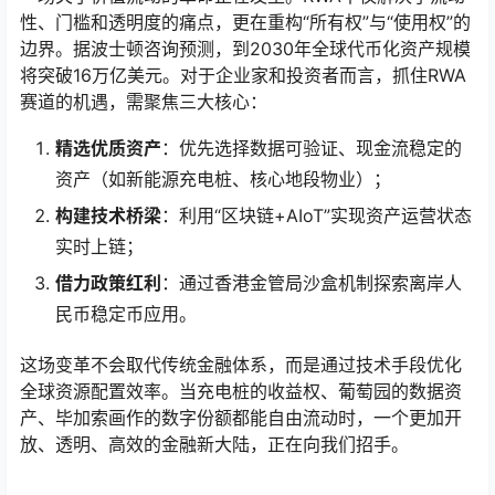
性、门槛和透明度的痛点，更在重构“所有权”与“使用权”的
边界。据波士顿咨询预测，到2030年全球代币化资产规模
将突破16万亿美元。对于企业家和投资者而言，抓住RWA
赛道的机遇，需聚焦三大核心：
精选优质资产
：优先选择数据可验证、现金流稳定的
资产（如新能源充电桩、核心地段物业）；
构建技术桥梁
：利用“区块链+AIoT”实现资产运营状态
实时上链；
借力政策红利
：通过香港金管局沙盒机制探索离岸人
民币稳定币应用。
这场变革不会取代传统金融体系，而是通过技术手段优化
全球资源配置效率。当充电桩的收益权、葡萄园的数据资
产、毕加索画作的数字份额都能自由流动时，一个更加开
放、透明、高效的金融新大陆，正在向我们招手。