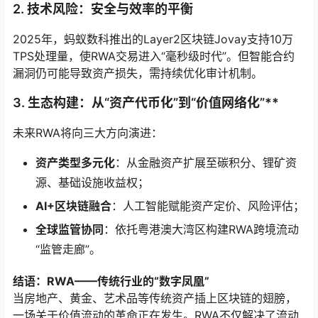
2. 技术风险：安全与效率的平衡
2025年，蚂蚁数科推出的Layer2区块链Jovay支持10万
TPS处理量，使RWA交易进入“毫秒级时代”。但智能合约
漏洞仍可能导致资产损失，需持续优化审计机制。
3. 生态构建：从“资产代币化”到“价值网络化”**
未来RWA将向三大方向演进：
资产类型多元化
：从金融资产扩展至碳积分、锂矿资
源、基础设施收益权；
AI+区块链融合
：人工智能赋能资产定价、风险评估；
全球监管协同
：依托粤港澳大湾区构建RWA跨境流动
“监管走廊”。
结语：RWA——传统行业的“数字凤凰”
当房地产、黄金、艺术品等传统资产插上区块链的翅膀，
一场关于价值流动的革命正在发生。RWA不仅解决了流动