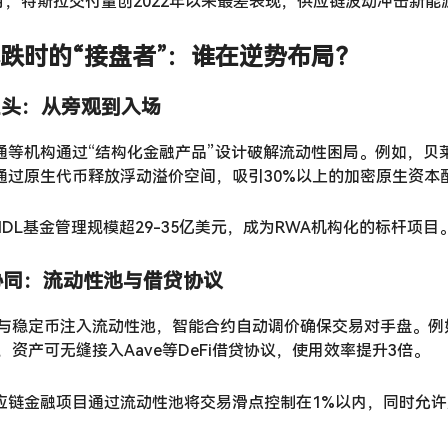
4月，特斯拉交付量创2022年以来最差表现，供应链波动冲击新
跌时的“接盘者”：谁在逆势布局？
融巨头：从旁观到入场
通等机构通过“结构化金融产品”设计破解流动性困局。例如，贝莱
通过原生代币释放浮动溢价空间，吸引30%以上的加密原生资本
IDL基金管理规模超29-35亿美元，成为RWA机构化的标杆项目
生态协同：流动性池与借贷协议
与稳定币注入流动性池，智能合约自动调价确保交易对手盘。例如，Pl
%，资产可无缝接入Aave等DeFi借贷协议，使用效率提升3倍。
应链金融项目通过流动性池将交易滑点控制在1%以内，同时允许用