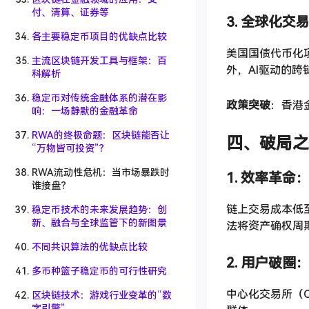
付、清算、证券等
3. 全球化
各主要稳定币项目的优缺点比较
美国国债代币化项
主流区块链开发工具与框架：百
外，AI驱动的跨
科解析
稳定币对传统金融体系的潜在影
政策突破
：香港
响：一场静默的金融革命
RWA的终极命题：区块链能否让
四、破局之
“万物皆可投资”？
RWA流动性危机：当市场暴跌时
1. 效率革
谁接盘？
链上交易成本低至
稳定币技术的未来发展趋势：创
新、融合与全球监管下的新图景
法将资产确权周
不同共识算法的优缺点比较
2. 用户破
多币种篮子稳定币的可行性研究
中心化交易所（
区块链技术：游戏行业变革的“数
字引擎”