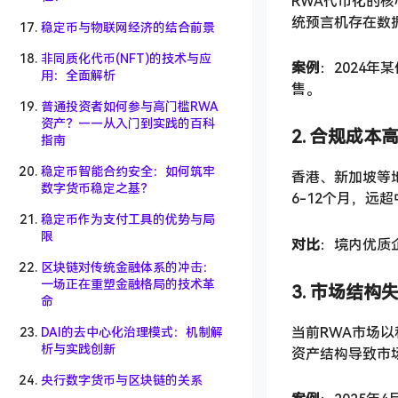
RWA代币化的
统预言机存在数
稳定币与物联网经济的结合前景
非同质化代币(NFT)的技术与应
案例
：2024
用：全面解析
售。
普通投资者如何参与高门槛RWA
资产？——从入门到实践的百科
2. 合规成
指南
稳定币智能合约安全：如何筑牢
香港、新加坡等
数字货币稳定之基？
6-12个月，远
稳定币作为支付工具的优势与局
限
对比
：境内优质
区块链对传统金融体系的冲击：
一场正在重塑金融格局的技术革
3. 市场结
命
当前RWA市场
DAI的去中心化治理模式：机制解
析与实践创新
资产结构导致市
央行数字货币与区块链的关系