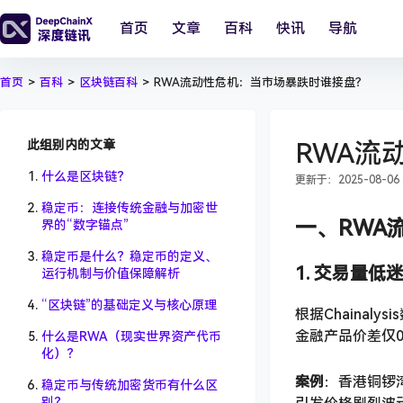
首页
文章
百科
快讯
导航
首页
>
百科
>
区块链百科
>
RWA流动性危机：当市场暴跌时谁接盘？
此组别内的文章
RWA流
什么是区块链？
更新于：2025-08-06 1
稳定币：连接传统金融与加密世
一、RWA
界的“数字锚点”
稳定币是什么？稳定币的定义、
1. 交易量
运行机制与价值保障解析
“区块链”的基础定义与核心原理
根据Chaina
金融产品价差仅
什么是RWA（现实世界资产代币
化）？
案例
：香港铜锣湾
稳定币与传统加密货币有什么区
别？