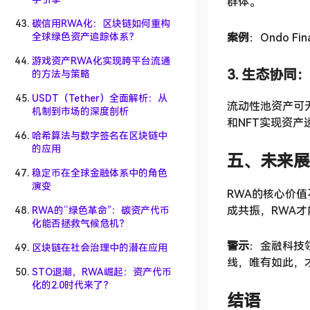
群体。
碳信用RWA化：区块链如何重构
案例
：Ondo F
全球绿色资产追踪体系？
游戏资产RWA化实现跨平台流通
3. 生态协同
的方法与策略
USDT（Tether）全面解析：从
流动性池资产可无
机制到市场的深度剖析
和NFT实现资产
哈希算法与数字签名在区块链中
的应用
五、未来展
稳定币在全球金融体系中的角色
演变
RWA的核心价
成共振，RWA
RWA的“绿色革命”：碳资产代币
化能否拯救气候危机？
警示
：金融科技
区块链在社会治理中的潜在应用
线，唯有如此，
STO退潮，RWA崛起：资产代币
化的2.0时代来了？
结语