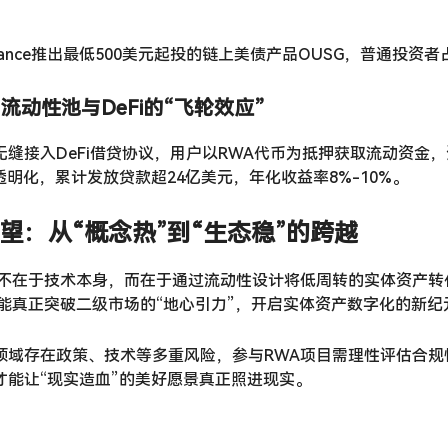
inance推出最低500美元起投的链上美债产品OUSG，普通投资者占
：流动性池与DeFi的“飞轮效应”
缝接入DeFi借贷协议，用户以RWA代币为抵押获取流动资金，资产
透明化，累计发放贷款超24亿美元，年化收益率8%-10%。
望：从“概念热”到“生态稳”的跨越
值不在于技术本身，而在于通过流动性设计将低周转的实体资产
才能真正突破二级市场的“地心引力”，开启实体资产数字化的新纪
领域存在政策、技术等多重风险，参与RWA项目需理性评估合
才能让“现实造血”的美好愿景真正照进现实。