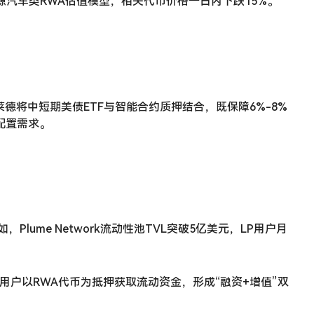
能源汽车类RWA估值模型，相关代币价格一日内下跌15%。
德将中短期美债ETF与智能合约质押结合，既保障6%-8%
配置需求。
。
ume Network流动性池TVL突破5亿美元，LP用户月
户以RWA代币为抵押获取流动资金，形成“融资+增值”双