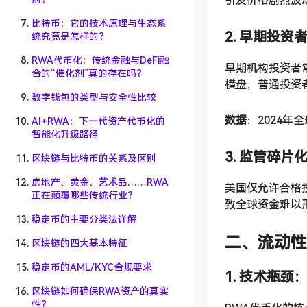
引发价格剧烈波
比特币：它的技术原理与生态系
2. 早期投
统究竟是怎样的？
RWA代币化：传统金融与DeFi融
早期机构投资者
合的“催化剂”真的存在吗？
横盘，普通投资
数字钱包的类型与安全性比较
数据
：2024年
AI+RWA：下一代资产代币化的
智能化升级路径
3. 监管碎
区块链与比特币的关系及区别
房地产、黄金、艺术品……RWA
美国仅允许合格
正在颠覆哪些传统行业？
致全球资金难以
稳定币的主要分类法详解
二、流动性
区块链的四大基本特征
稳定币的AML/KYC合规要求
1. 技术瓶
区块链如何确保RWA资产的真实
性？