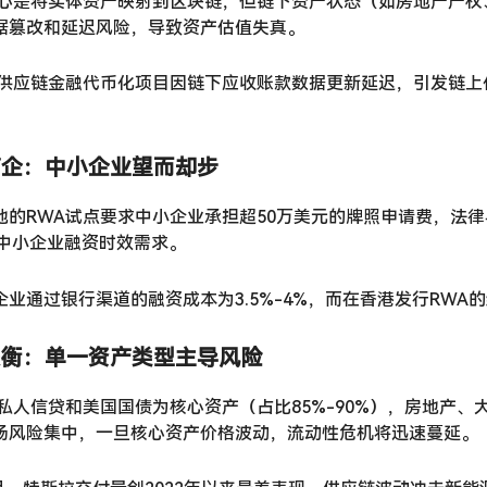
核心是将实体资产映射到区块链，但链下资产状态（如房地产产
据篡改和延迟风险，导致资产估值失真。
年某供应链金融代币化项目因链下应收账款数据更新延迟，引发链上
本高企：中小企业望而却步
地的RWA试点要求中小企业承担超50万美元的牌照申请费，法
超中小企业融资时效需求。
企业通过银行渠道的融资成本为3.5%-4%，而在香港发行RWA
构失衡：单一资产类型主导风险
以私人信贷和美国国债为核心资产（占比85%-90%），房地产
场风险集中，一旦核心资产价格波动，流动性危机将迅速蔓延。