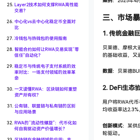
案例
：2025年
Layer2技术如何支撑RWA高性能
交易？
三、市场暴
中心化vs去中心化稳定币全面对
比
1. 传统金
冷钱包与热钱包的使用指南
贝莱德、摩根大
智能合约如何让RWA交易实现“零
的基础收益，又
信任”自动化？
稳定币与传统电子支付系统的效
数据
：贝莱德BU
率对比：一场支付领域的效率革
命
2. DeFi
一文读懂RWA：区块链如何重塑
资产所有权？
用户将RWA代币
公有链、联盟链与私有链的区别
均收益率达2.3
与应用场景
RWA的“流动性螺旋”：代币化如
创新模式
：某供
何自我驱动资产价值增长？
轮驱动。
区块链在金融领域的应用：支