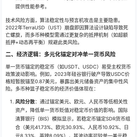
提供性能参考。
技术风险方面，算法稳定性与预言机攻击是主要隐患。
2022年TerraUSD（UST）崩盘即因算法设计缺陷导致死
亡螺旋，而多币种模型需通过更复杂的抵押机制（如超额
抵押+动态再平衡）规避此类风险。
二、经济逻辑：多元化锚定对冲单一货币风险
单一货币锚定的稳定币（如USDT、USDC）易受主权货币
政策波动影响。例如，2023年硅谷银行破产导致USDC价
格短暂脱锚至0.87美元，暴露出美元储备资产的集中性风
险。多币种篮子稳定币的经济价值体现在：
风险分散
：通过锚定美元、欧元、人民币等低相关性
资产，降低单一货币贬值对稳定币价值的影响。国际
清算银行（BIS）模拟显示，若稳定币锚定SDR货币组
合（美元41.73%、欧元30.93%、人民币10.92%、日
元8.33%、英镑8.09%），其波动率可较单一美元稳