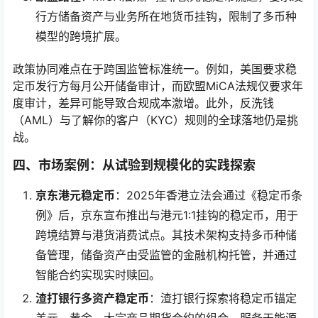
行方储备资产与业务所在地货币挂钩，限制了多币种
模型的跨境扩展。
政策协同难点在于跨国监管标准统一。例如，美国要求稳
定币发行方每月公开储备审计，而欧盟MiCA法规仅要求年
度审计，差异可能导致合规成本激增。此外，反洗钱
（AML）与了解你的客户（KYC）规则的全球落地仍是挑
战。
四、市场案例：从试验到规模化的实践探索
京东港元稳定币
：2025年香港立法会通过《稳定币条
例》后，京东宣布推出与港元1:1挂钩的稳定币，用于
跨境结算与港货消费试点。其技术架构支持多币种储
备管理，储备资产由受监管的金融机构托管，并通过
智能合约实现实时赎回。
渣打银行多资产稳定币
：渣打银行探索将稳定币锚定
美元、黄金、大宗商品期货合约的组合，服务于能源