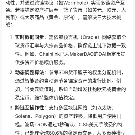
动性，并通过跨链协议（如Wormhole）实现多链资产互
通。若将锚定资产扩展至一篮子货币（如美元、欧元、人
民币）或大宗商品（黄金、原油），需解决三大技术挑
战：
实时数据同步
：需依赖预言机（Oracle）网络获取全
球货币汇率与大宗商品价格，确保链上链下数据一致
性。例如，Chainlink已为MakerDAO的DAI稳定币提
供多资产价格喂价服务。
动态调整算法
：参考SDR货币篮子的权重分配机制，
通过智能合约自动调节各锚定资产的发行比例。例
如，当美元贬值时，系统自动增发挂钩欧元或黄金的
稳定币，维持整体价值稳定。
跨链互操作性
：支持多区块链网络（如以太坊、
Solana、Polygon）的资产转移，降低用户使用门
槛。波场TRON通过1秒确认、0.85美元手续费的特
性，已处理全球60.6%的稳定币交易，为多币种模型