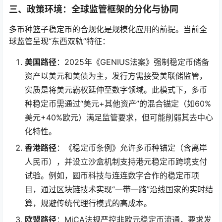
三、政策环境：全球监管框架的分化与协同
多币种篮子稳定币的合规化是规模化应用的前提。当前全
球监管呈现“东西双轨”特征：
美国路径
：2025年《GENIUS法案》强制稳定币储备
资产以美元和美债为主，发行方需接受美联储监管，
实质是将美元霸权延伸至数字领域。此模式下，多币
种稳定币需通过“美元+其他资产”的混合锚定（如60%
美元+40%欧元）满足监管要求，但可能削弱其去中心
化特性。
香港路径
：《稳定币条例》允许多币种锚定（含离岸
人民币），并设立沙盒机制支持港元稳定币跨境支付
试验。例如，圆币科技与连连数字合作的稳定币项
目，通过区块链技术实现“一带一路”沿线国家的实时结
算，规避传统代理行模式的高成本。
欧盟路径
：MiCA法规严控非欧元稳定币流通，要求发