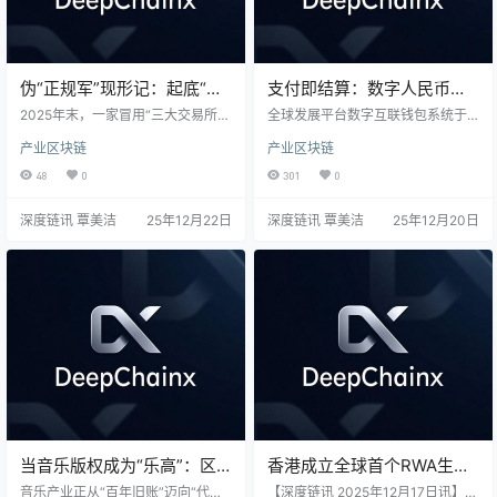
伪“正规军”现形记：起底“香
支付即结算：数字人民币赋
港稳定币交易所”的四重欺诈
能RWA，重塑产业资金效率
2025年末，一家冒用“三大交易所”
全球发展平台数字互联钱包系统于1
伪装
名号的“香港稳定币交易所”被证监会
2月20日正式上线，标志着数字人民
产业区块链
产业区块链
戳破画皮。本文深度解构其“四重伪
币与链上现实资产（RWA）的互联
装”骗术，揭示其如何利用权威背
互通进入实质运作阶段。该系统通
48
0
301
0
书、技术烟幕与传销机制行骗。案
过技术接口与账户映射，实现了资
件背后，是香港“渐进式”监管的持续
产与法定数字货币的协同管理，依
深度链讯 覃美洁
25年12月22日
深度链讯 覃美洁
25年12月20日
发力，更映射出全球监管“碎片化”下
托“支付即结算”特性，旨在大幅提升
欺诈跨境套利的深层困境。本文旨
产业链的资金流转效率。这不仅是
在警示：在数字金融世界，信任的
一次技术融合，更是数字人民币拓
基石并非代码，而是透明的信息、
展应用生态、服务实体经济的关键
严密的法规与有效的全球协同。每
落子，为未来金融基础设施的创新
一次对骗局的清算，都是在为重建
与人民币国际化打开了新的想象空
金融信任大厦添砖加瓦…
间。
当音乐版权成为“乐高”：区
香港成立全球首个RWA生态
块链下的可编程IP与金融化
国际组织
音乐产业正从“百年旧账”迈向“代码
【深度链讯 2025年12月17日讯】全