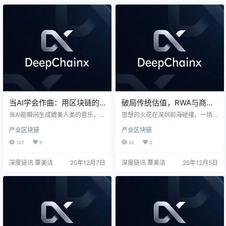
单的技术试验，而是一场旨在统一
智能合约实现公平分配，并直面其
传统金融与加密世界流动性、重塑
效率、安全与合规的深层挑战。这
结算效率与市场可及性的深层变
不仅是一场技术实验，更是关乎创
革。美国正以此举，悄然布局下一
作者主权与数字生产关系未来的关
代全球金融…
键探索。
当AI学会作曲：用区块链的
破局传统估值，RWA与商业
“可信指纹”界定人机创作边
情报如何在大湾区重构资产
当AI能瞬间生成媲美人类的音乐，版
思想的火花在深圳前海碰撞。一场
界
权法却要求保护“人类的独创性”——
逻辑？
聚焦RWA与商业情报深度融合的研
产业区块链
产业区块链
我们该如何证明一次灵感的点击，
讨会，揭开了资产数字化变革的序
胜过机器亿万次的计算？本文从震
幕。会议剖析了粤港澳大湾区凭借
167
0
60
0
动行业的GEMA诉OpenAI案切入，
其独特优势，如何破解法律与标准
深入剖析这场人机创作的身份危
化的现实挑战，为实体资产与全球
深度链讯 覃美洁
25年12月7日
深度链讯 覃美洁
25年12月5日
机。核心指出：破局关键在于用区
资本的高效链接，打开了一条全新
块链技术，为每一次人机互动打上
的价值通道。
不可篡改的“可信指纹”，从而构建一
个创作即确权、使用即分润的透明
新生态。这不仅是技术方案，更是
关乎音乐产业未来秩序的基石。