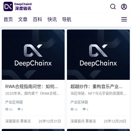
首页
文章
百科
快讯
导航
RWA合规指南问世：如何筛
超越炒作：重构音乐产业信
选“合格资产”？香港已成关
任体系的区块链架构深度思
2025年末，国内首个《RWA合规指
当区块链、NFT与元宇宙的浪潮席
键枢纽
南》团体标准正式立项，标志着万
考
卷音乐产业，我们应如何超越概念
产业区块链
产业区块链
亿级现实世界资产数字化进程从“技
炒作，真正构建可信的未来基础设
术破冰”迈入“规则建立”的关键转
施？本文并非一份技术乌托邦的蓝
83
0
52
0
折。本文深度剖析了这一“两步走”战
图，而是一次严谨的前瞻性架构探
略路径，揭示了行业从确立技术可
讨。文章系统性地勾勒出以联盟链
深度链讯 覃美洁
25年12月31日
深度链讯 覃美洁
25年12月29日
信基座到构建全流程合规框架的内
为核心、集成智能合约与隐私计算
在逻辑。通过聚焦“合格资产”的三大
的技术路径，旨在解决版权混乱与
核心门槛，并解读香港作为“超级联
支付低效的核心痛点。尤为关键的