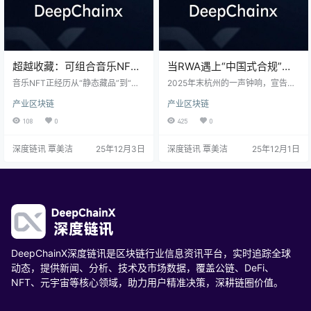
超越收藏：可组合音乐NFT
当RWA遇上“中国式合规”：
如何重塑创作者经济
从军强智付2.38亿融资看赛
音乐NFT正经历从“静态藏品”到“动
2025年末杭州的一声钟响，宣告军
态基因”的根本性进化。以Melos平
道进化方向
强智付以“长三角三引擎”战略与超2.
产业区块链
产业区块链
台为代表的“MusicBlocks”范式，将
38亿融资，闯入RWA万亿赛道。其
音乐解构为可自由组合、协作与持
核心并非技术炫技，而是旗帜鲜明
108
0
425
0
续盈利的链上单元。这不仅是技术
地将“合规”置于创新之前，尝试为资
的迭代，更是一场关于创作民主、
产数字化建立可信的安全底座。这
深度链讯 覃美洁
25年12月3日
深度链讯 覃美洁
25年12月1日
资产形态与价值分配的音乐产业范
既是一家公司的战略落子，更是对
式革命。
行业如何行稳致远的一次关键拷
问。
DeepChainX深度链讯是区块链行业信息资讯平台，实时追踪全球
动态，提供新闻、分析、技术及市场数据，覆盖公链、DeFi、
NFT、元宇宙等核心领域，助力用户精准决策，深耕链圈价值。