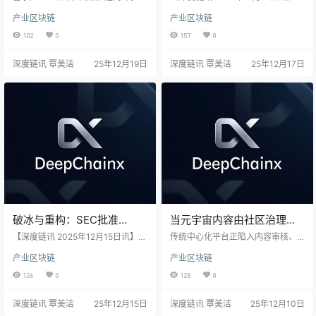
革命
新规”。本文穿透热潮，实测区块链
球资产数字化进程迎来关键节点。
产业区块链
产业区块链
变革音乐版权的三大路径：学术全
首个RWA生态国际联合会落子香
栈方案、Web3原生金融系统与IP底
港，获官方鼎力支持，标志着该领
102
0
157
0
层协议。它不仅揭示效率的指数级
域从概念探讨迈入制度化全球协
提升，更冷静剖析法律、利益与技
作。组织成立即签署多项全产业链
深度链讯 覃美洁
25年12月19日
深度链讯 覃美洁
25年12月17日
术的三重壁垒，最终指向版权如乐
战略合作，一个连接标准、技术、
高般自由组合、创作即金融的产业
资本与实体经济的实干平台已然启
终极图景。
动，旨在定义下一代金融基础设施
的规则。
破冰与重构：SEC批准
当元宇宙内容由社区治理：
DTCC股票代币化试点，金
DAO是乌托邦还是未来解决
【深度链讯 2025年12月15日讯】一
传统中心化平台正陷入内容审核、
融基础设施链上转型开启
纸来自SEC的“无异议函”，为美国金
方案？
版权纠纷与收益分配的重重困境。2
产业区块链
产业区块链
融体系撬开了通往区块链时代的大
025年，一场由DAO（去中心化自
门。2025年末，核心清算机构DTC
治组织）驱动的治理革命正在文娱
126
0
128
0
C获准启动股票代币化试点，标志着
元宇宙中悄然发生。本文以MarsVer
罗素1000指数成分股、美债等百万
se等前沿案例为镜，深度剖析DAO
深度链讯 覃美洁
25年12月15日
深度链讯 覃美洁
25年12月10日
亿美元级传统资产，即将在受监管
如何通过社区共治重塑内容审核、
的轨道上探索“链上”生命。这绝非简
借助链上仲裁革新版权保护、利用