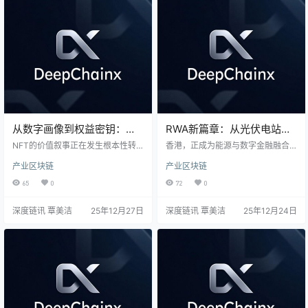
系人”的独特实践，文章展现了在标
是，它毫不回避地深入剖析了安
准引领下，中国RWA生态如何走向
全、合规、商业整合等多维度的严
安全、高效与全球协作的规范化发
峻挑战，旨在为行业提供一份理
展新未来。
性、务实且具有建设性的未来发展
思考框架。
从数字画像到权益密钥：
RWA新篇章：从光伏电站上
2025 实用型NFT如何重构消
链到电力价格“抽象化”
NFT的价值叙事正在发生根本性转
香港，正成为能源与数字金融融合
费体验
向。过去饱受投机争议的数字图
的独特“试验场”。一个旨在将波动电
产业区块链
产业区块链
片，如今在星巴克、NBA等巨头的
价“驯服”为稳定数字资产的框架在此
探索中，正演变为连接数字身份与
发布，试图为万亿级能源资产打开
65
0
72
0
实体权益的“超级钥匙”。本文深度解
流动性新局。然而，创新航程并非
析这一“脱虚向实”趋势背后的三重驱
坦途，一面是香港监管沙盒的探索
深度链讯 覃美洁
25年12月27日
深度链讯 覃美洁
25年12月24日
动力：区块链技术的普惠化、品牌
鼓励，另一面是境内明确的合规红
商业模式的Web3化转型，以及全球
线。本文深度解析这场试验的技术
（尤其是中国）日益清晰的合规框
逻辑、商业路径与行业乱象，追问
架。展望2025年，实用型NFT将不
在狂热与审慎之间，我们能否找到
再是小众试验，而有望成为重构文
通往未来能源价值的平衡之路。
娱消费、升级品牌与用户关系的主
流基础设施。