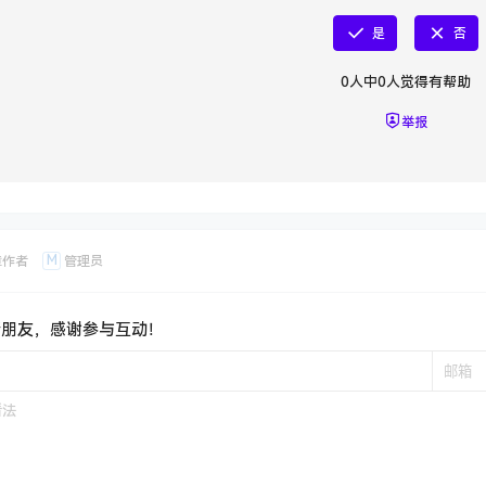
是
否
0
人中
0
人觉得有帮助
举报
M
章作者
管理员
新朋友，感谢参与互动！