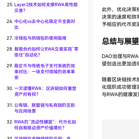
Layer2技术如何支撑RWA高性能
此外，优化决策
交易？
决策的速度和效
中心化vs去中心化稳定币全面对
予相应的代币奖
比
冷钱包与热钱包的使用指南
总结与展望
智能合约如何让RWA交易实现“零
信任”自动化？
DAO治理与R
望创造出更加透
稳定币与传统电子支付系统的效
率对比：一场支付领域的效率革
命
随着区块链技术
化组织成功管理
一文读懂RWA：区块链如何重塑
与RWA的健康
资产所有权？
公有链、联盟链与私有链的区别
与应用场景
RWA的“流动性螺旋”：代币化如
何自我驱动资产价值增长？
区块链在金融领域的应用：支