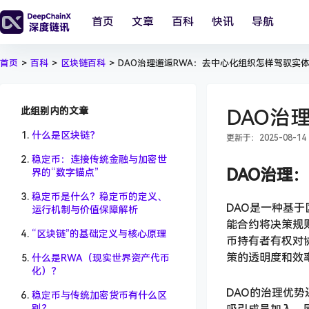
首页
文章
百科
快讯
导航
首页
>
百科
>
区块链百科
>
DAO治理邂逅RWA：去中心化组织怎样驾驭实
此组别内的文章
DAO治
什么是区块链？
更新于：2025-08-14 1
稳定币：连接传统金融与加密世
DAO治理
界的“数字锚点”
稳定币是什么？稳定币的定义、
DAO是一种基
运行机制与价值保障解析
能合约将决策规
“区块链”的基础定义与核心原理
币持有者有权对
策的透明度和效
什么是RWA（现实世界资产代币
化）？
DAO的治理优
稳定币与传统加密货币有什么区
别？