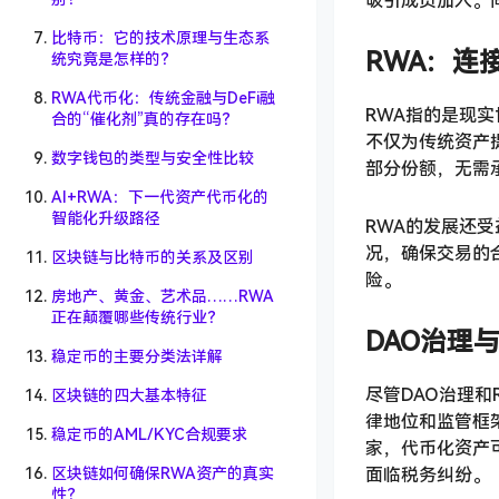
吸引成员加入。
比特币：它的技术原理与生态系
RWA：连
统究竟是怎样的？
RWA代币化：传统金融与DeFi融
RWA指的是现
合的“催化剂”真的存在吗？
不仅为传统资产
数字钱包的类型与安全性比较
部分份额，无需
AI+RWA：下一代资产代币化的
智能化升级路径
RWA的发展还
况，确保交易的
区块链与比特币的关系及区别
险。
房地产、黄金、艺术品……RWA
正在颠覆哪些传统行业？
DAO治理
稳定币的主要分类法详解
尽管DAO治理
区块链的四大基本特征
律地位和监管框
稳定币的AML/KYC合规要求
家，代币化资产
面临税务纠纷。
区块链如何确保RWA资产的真实
性？