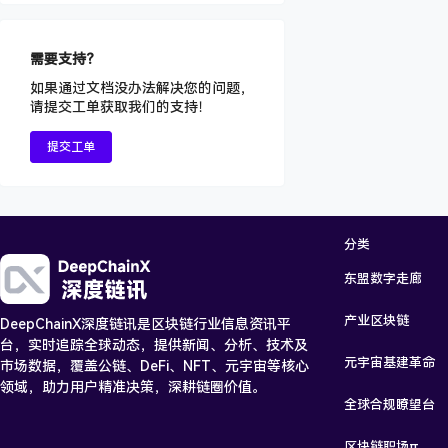
需要支持？
如果通过文档没办法解决您的问题，
请提交工单获取我们的支持！
提交工单
分类
东盟数字走廊
产业区块链
DeepChainX深度链讯是区块链行业信息资讯平
台，实时追踪全球动态，提供新闻、分析、技术及
元宇宙基建革命
市场数据，覆盖公链、DeFi、NFT、元宇宙等核心
领域，助力用户精准决策，深耕链圈价值。
全球合规瞭望台
区块链职场π