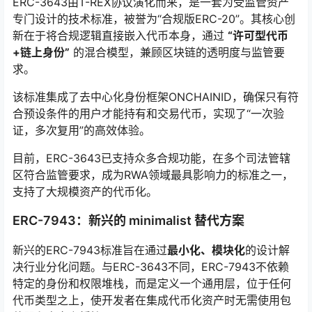
ERC-3643由T-REX协议演化而来，是一套为受监管资产
专门设计的技术标准，被誉为“合规版ERC-20”。其核心创
新在于将合规逻辑直接嵌入代币本身，通过
“许可型代币
+链上身份”
的混合模型，兼顾区块链的透明度与监管要
求。
该标准集成了去中心化身份框架ONCHAINID，确保只有符
合预设条件的用户才能持有和交易代币，实现了“一次验
证，多次复用”的高效体验。
目前，ERC-3643已支持众多合规功能，在多个司法管辖
区符合监管要求，成为RWA领域最具影响力的标准之一，
支持了大规模资产的代币化。
ERC-7943：新兴的 minimalist 替代方案
新兴的ERC-7943标准旨在通过
最小化、模块化
的设计解
决行业分化问题。与ERC-3643不同，ERC-7943不依赖
特定的身份和权限堆栈，而是定义一个通用层，位于任何
代币类型之上，使开发者在集成代币化资产时无需使用包