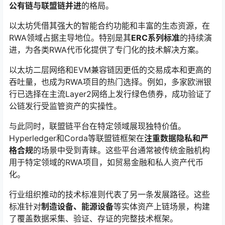
公有链与联盟链并进
的格局。
以太坊凭借其强大的智能合约功能和丰富的生态资源，在
RWA领域占据主导地位。特别是其
ERC系列标准
的持续演
进，为各类RWA代币化提供了专门化的技术解决方案。
以太坊二层网络和EVM兼容链因更低的交易成本和更高的
吞吐量，也成为RWA项目的热门选择。例如，多家欧洲银
行已选择在主流Layer2网络上发行绿色债券，成功验证了
公链发行受监管资产的实操性。
与此同时，联盟链平台在特定领域展现独特价值。
Hyperledger和Corda等联盟链框架在
注重数据隐私和严
格合规
的场景中受到青睐。这些平台通常被传统金融机构
用于特定领域的RWA项目，如贸易金融和私人资产代币
化。
行业组织推动的技术标准则代表了另一条发展路径。这些
标准针对
制造设备、能源设备
等实体资产上链场景，构建
了覆盖数据采集、验证、存证的完整技术框架。