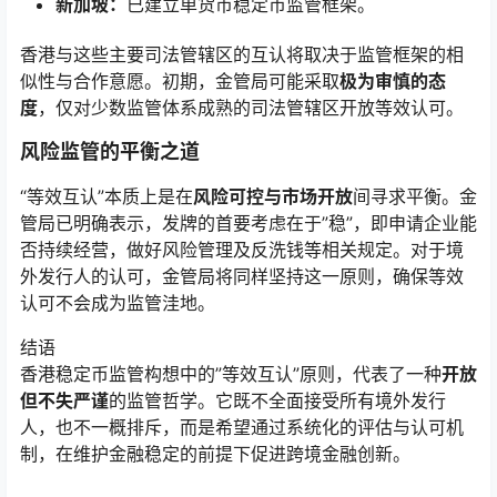
新加坡：
已建立单货币稳定币监管框架。
香港与这些主要司法管辖区的互认将取决于监管框架的相
似性与合作意愿。初期，金管局可能采取
极为审慎的态
度
，仅对少数监管体系成熟的司法管辖区开放等效认可。
风险监管的平衡之道
“等效互认”本质上是在
风险可控与市场开放
间寻求平衡。金
管局已明确表示，发牌的首要考虑在于”稳”，即申请企业能
否持续经营，做好风险管理及反洗钱等相关规定。对于境
外发行人的认可，金管局将同样坚持这一原则，确保等效
认可不会成为监管洼地。
结语
香港稳定币监管构想中的”等效互认”原则，代表了一种
开放
但不失严谨
的监管哲学。它既不全面接受所有境外发行
人，也不一概排斥，而是希望通过系统化的评估与认可机
制，在维护金融稳定的前提下促进跨境金融创新。