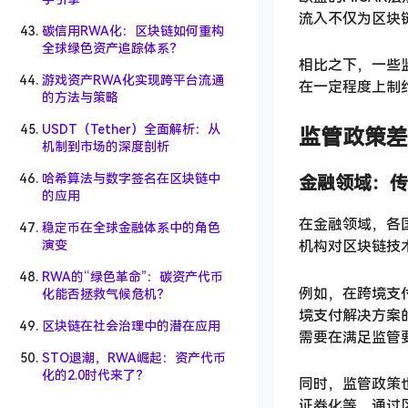
流入不仅为区块
碳信用RWA化：区块链如何重构
全球绿色资产追踪体系？
相比之下，一些
游戏资产RWA化实现跨平台流通
在一定程度上制
的方法与策略
USDT（Tether）全面解析：从
监管政策差
机制到市场的深度剖析
哈希算法与数字签名在区块链中
金融领域：传
的应用
在金融领域，各
稳定币在全球金融体系中的角色
演变
机构对区块链技
RWA的“绿色革命”：碳资产代币
例如，在跨境支
化能否拯救气候危机？
境支付解决方案
区块链在社会治理中的潜在应用
需要在满足监管
STO退潮，RWA崛起：资产代币
化的2.0时代来了？
同时，监管政策
证券化等。通过