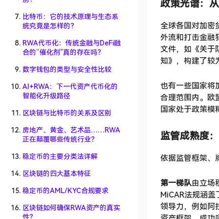
政策光谱：从
比特币：它的技术原理与生态系
全球各国对加密
统究竟是怎样的？
外流和打击金融
RWA代币化：传统金融与DeFi融
文件，如《关于
合的“催化剂”真的存在吗？
知》，构建了较
数字钱包的类型与安全性比较
也有一些国家将
AI+RWA：下一代资产代币化的
智能化升级路径
合理范围内。欧
国家处于政策模
区块链与比特币的关系及区别
房地产、黄金、艺术品……RWA
监管成熟度：
正在颠覆哪些传统行业？
稳定币的主要分类法详解
依据监管框架、
区块链的四大基本特征
第一梯队
由立场
稳定币的AML/KYC合规要求
MiCAR法规
领导力，例如阿
区块链如何确保RWA资产的真实
性？
资产框架，成功