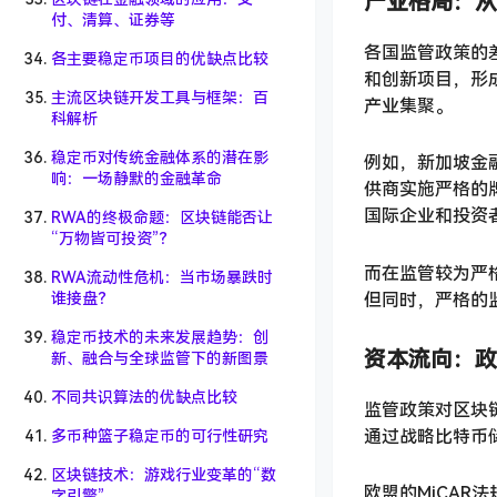
产业格局：从
付、清算、证券等
各国监管政策的
各主要稳定币项目的优缺点比较
和创新项目，形
主流区块链开发工具与框架：百
产业集聚。
科解析
稳定币对传统金融体系的潜在影
例如，新加坡金
响：一场静默的金融革命
供商实施严格的
国际企业和投资
RWA的终极命题：区块链能否让
“万物皆可投资”？
而在监管较为严
RWA流动性危机：当市场暴跌时
但同时，严格的
谁接盘？
稳定币技术的未来发展趋势：创
资本流向：政
新、融合与全球监管下的新图景
不同共识算法的优缺点比较
监管政策对区块
通过战略比特币
多币种篮子稳定币的可行性研究
区块链技术：游戏行业变革的“数
欧盟的MiCA
字引擎”