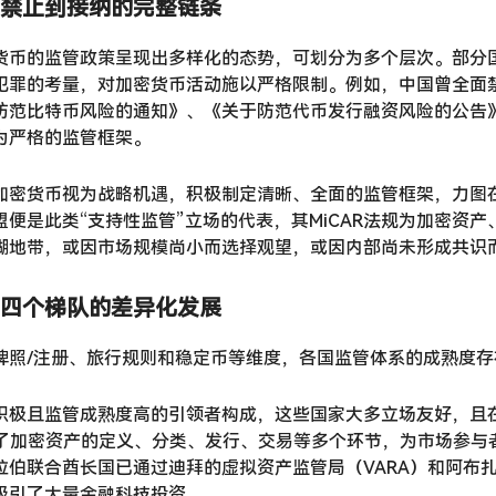
禁止到接纳的完整链条
货币的监管政策呈现出多样化的态势，可划分为多个层次。部分
犯罪的考量，对加密货币活动施以严格限制。例如，中国曾全面
防范比特币风险的通知》、《关于防范代币发行融资风险的公告
为严格的监管框架。
加密货币视为战略机遇，积极制定清晰、全面的监管框架，力图
盟便是此类“支持性监管”立场的代表，其MiCAR法规为加密资
糊地带，或因市场规模尚小而选择观望，或因内部尚未形成共识
四个梯队的差异化发展
牌照/注册、旅行规则和稳定币等维度，各国监管体系的成熟度
积极且监管成熟度高的引领者构成，这些国家大多立场友好，且
涵盖了加密资产的定义、分类、发行、交易等多个环节，为市场参
拉伯联合酋长国已通过迪拜的虚拟资产监管局（VARA）和阿布扎
吸引了大量金融科技投资。