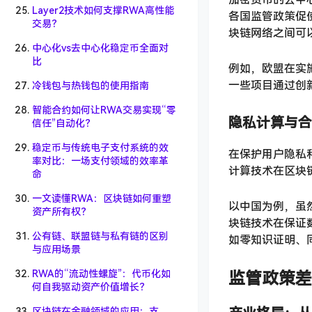
Layer2技术如何支撑RWA高性能
各国监管政策促
交易？
块链网络之间可
中心化vs去中心化稳定币全面对
比
例如，欧盟在实
一些项目通过创
冷钱包与热钱包的使用指南
智能合约如何让RWA交易实现“零
隐私计算与合
信任”自动化？
稳定币与传统电子支付系统的效
在保护用户隐私
率对比：一场支付领域的效率革
计算技术在区块
命
一文读懂RWA：区块链如何重塑
以中国为例，虽
资产所有权？
块链技术在保证
公有链、联盟链与私有链的区别
如零知识证明、
与应用场景
RWA的“流动性螺旋”：代币化如
监管政策差
何自我驱动资产价值增长？
区块链在金融领域的应用：支