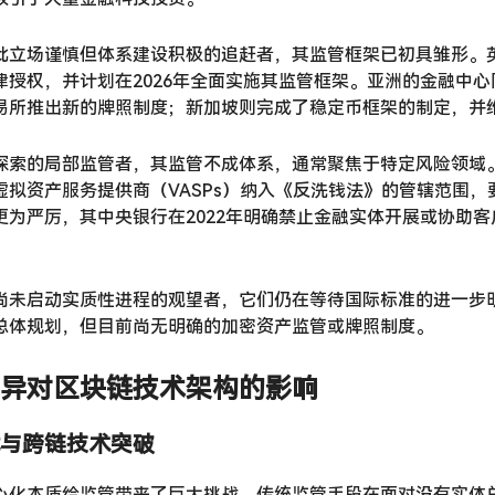
批立场谨慎但体系建设积极的追赶者，其监管框架已初具雏形。英
律授权，并计划在2026年全面实施其监管框架。亚洲的金融中
易所推出新的牌照制度；新加坡则完成了稳定币框架的制定，并
探索的局部监管者，其监管不成体系，通常聚焦于特定风险领域
拟资产服务提供商（VASPs）纳入《反洗钱法》的管辖范围，要
更为严厉，其中央银行在2022年明确禁止金融实体开展或协助客
尚未启动实质性进程的观望者，它们仍在等待国际标准的进一步
总体规划，但目前尚无明确的加密资产监管或牌照制度。
异对区块链技术架构的影响
与跨链技术突破
心化本质给监管带来了巨大挑战，传统监管手段在面对没有实体