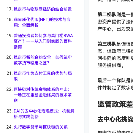
稳定币与物联网经济的结合前景
第二梯队
则是一
非同质化代币(NFT)的技术与应
密资产提供了法
用：全面解析
产中心，已为交
普通投资者如何参与高门槛RWA
资产？——从入门到实践的百科
第三梯队
是谨慎
指南
态，但政府已将虚
稳定币智能合约安全：如何筑牢
阿根廷的态度则
数字货币稳定之基？
服务提供商。
稳定币作为支付工具的优势与局
限
最后一个梯队是
件并制定了数字
区块链对传统金融体系的冲击：
一场正在重塑金融格局的技术革
命
监管政策差
DAI的去中心化治理模式：机制解
析与实践创新
去中心化挑战
央行数字货币与区块链的关系
加密货币的去中