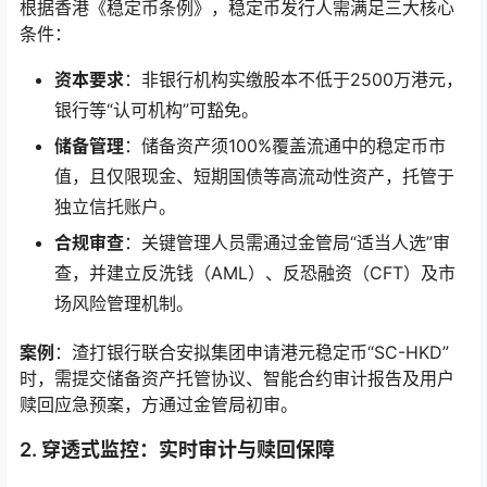
根据香港《稳定币条例》，稳定币发行人需满足三大核心
条件：
资本要求
：非银行机构实缴股本不低于2500万港元，
银行等“认可机构”可豁免。
储备管理
：储备资产须100%覆盖流通中的稳定币市
值，且仅限现金、短期国债等高流动性资产，托管于
独立信托账户。
合规审查
：关键管理人员需通过金管局“适当人选”审
查，并建立反洗钱（AML）、反恐融资（CFT）及市
场风险管理机制。
案例
：渣打银行联合安拟集团申请港元稳定币“SC-HKD”
时，需提交储备资产托管协议、智能合约审计报告及用户
赎回应急预案，方通过金管局初审。
2.
穿透式监控：实时审计与赎回保障