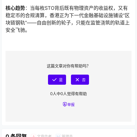
核心趋势
：当每枚STO背后既有物理资产的收益权，又有
稳定币的合规清算，香港正为下一代金融基础设施铺设“区
块链钢轨”——自由创新的轮子，只能在监管浇筑的轨道上
安全飞驰。
这篇文章对你有帮助吗？
是
否
0
人中
0
人觉得有帮助
举报
0 条回复
文章作者
管理员
A
M