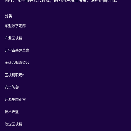
NFT、元宇宙等核心领域，助力用户精准决策，深耕链圈价值。
分类
东盟数字走廊
产业区块链
元宇宙基建革命
全球合规瞭望台
区块链职场π
安全防御
开源生态观察
技术攻坚
政企区块链