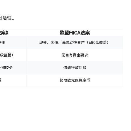
灵活性。
法案》
欧盟MiCA法案
美债
现金、国债、高流动性资产（≥80%覆盖）
分级监管）
无自有资金要求
处罚较少
依赖行政罚款
币
仅限欧元区稳定币