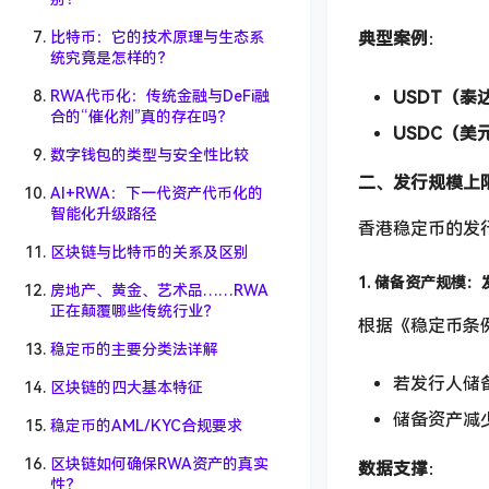
比特币：它的技术原理与生态系
典型案例
：
统究竟是怎样的？
USDT（泰
RWA代币化：传统金融与DeFi融
合的“催化剂”真的存在吗？
USDC（美
数字钱包的类型与安全性比较
二、发行规模上
AI+RWA：下一代资产代币化的
智能化升级路径
香港稳定币的发
区块链与比特币的关系及区别
1. 储备资产规模
房地产、黄金、艺术品……RWA
正在颠覆哪些传统行业？
根据《稳定币条
稳定币的主要分类法详解
若发行人储
区块链的四大基本特征
储备资产减
稳定币的AML/KYC合规要求
区块链如何确保RWA资产的真实
数据支撑
：
性？