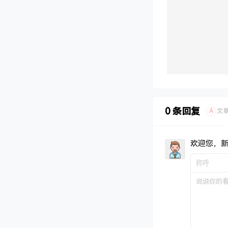
0 条回复
A
文
欢迎您，