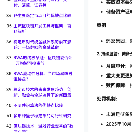
实缴资本要
付、清算、证券等
储备资产证
各主要稳定币项目的优缺点比较
案例
：
主流区块链开发工具与框架：百
科解析
蚂蚁集团、
稳定币对传统金融体系的潜在影
响：一场静默的金融革命
2. 持续监管：储备
RWA的终极命题：区块链能否让
“万物皆可投资”？
月度审计
：
RWA流动性危机：当市场暴跌时
重大变更通
谁接盘？
赎回保障
：
稳定币技术的未来发展趋势：创
新、融合与全球监管下的新图景
处罚机制
：
不同共识算法的优缺点比较
未满足储备
多币种篮子稳定币的可行性研究
2025年1
区块链技术：游戏行业变革的“数
字引擎”