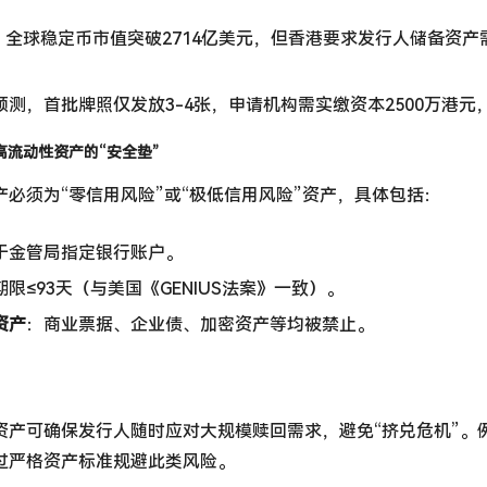
月，全球稳定币市值突破2714亿美元，但香港要求发行人储备资产需
预测，首批牌照仅发放3-4张，申请机构需实缴资本2500万港
：高流动性资产的“安全垫”
产必须为“零信用风险”或“极低信用风险”资产，具体包括：
于金管局指定银行账户。
期限≤93天（与美国《GENIUS法案》一致）。
资产
：商业票据、企业债、加密资产等均被禁止。
资产可确保发行人随时应对大规模赎回需求，避免“挤兑危机”。例如
过严格资产标准规避此类风险。