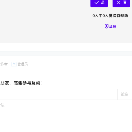
是
否
0
人中
0
人觉得有帮助
举报
M
章作者
管理员
新朋友，感谢参与互动！