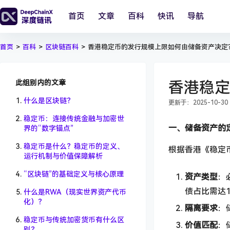
首页
文章
百科
快讯
导航
首页
>
百科
>
区块链百科
>
香港稳定币的发行规模上限如何由储备资产决定
此组别内的文章
香港稳定
什么是区块链？
更新于：2025-10-30 1
稳定币：连接传统金融与加密世
一、储备资产的
界的“数字锚点”
稳定币是什么？稳定币的定义、
根据香港《稳定
运行机制与价值保障解析
“区块链”的基础定义与核心原理
资产类型
：
债占比需达1
什么是RWA（现实世界资产代币
化）？
隔离要求
：
稳定币与传统加密货币有什么区
价值匹配
：
别？