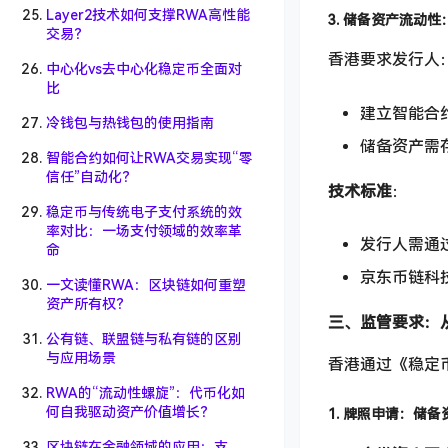
Layer2技术如何支撑RWA高性能
3. 储备资产流动
交易？
香港要求发行人
中心化vs去中心化稳定币全面对
比
建立智能合
冷钱包与热钱包的使用指南
储备资产需存
智能合约如何让RWA交易实现“零
信任”自动化？
技术标准
：
稳定币与传统电子支付系统的效
率对比：一场支付领域的效率革
发行人需通
命
京东币链科
一文读懂RWA：区块链如何重塑
资产所有权？
三、监管要求：从
公有链、联盟链与私有链的区别
与应用场景
香港通过《稳定
RWA的“流动性螺旋”：代币化如
何自我驱动资产价值增长？
1. 牌照申请：储备
区块链在金融领域的应用：支