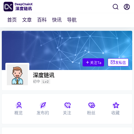
首页
文章
百科
快讯
导航
关注Ta
发私信
深度链讯
初中
Lv2
概览
发布的
关注
粉丝
收藏