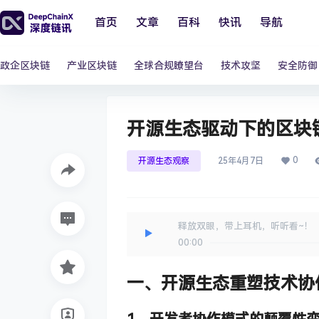
首页
文章
百科
快讯
导航
政企区块链
产业区块链
全球合规瞭望台
技术攻坚
安全防御
开源生态驱动下的区块
0
开源生态观察
25年4月7日
释放双眼，带上耳机，听听看~！
00:00
一、
开源生态重塑技术协