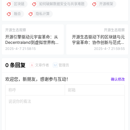
区块链
如何破解数据安全与共享难题
开源框架
融合
隐私计算
开源生态观察
开源生态观察
开源引擎驱动元宇宙革命：从
开源生态驱动下的区块链与元
Decentraland到虚拟世界构建
宇宙革命：协作创新与范式重
新纪元
构
2025-4-7 21:58:15
2025-4-7 21:59:55
0 条回复
文章作者
管理员
A
M
欢迎您，新朋友，感谢参与互动！
确认修改