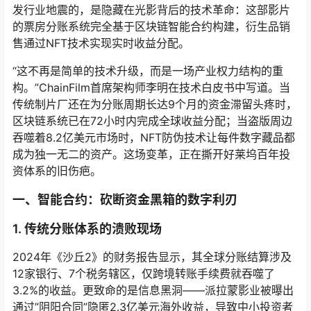
发行业地震的，是隐藏在光影背后的技术革命：这部影片
的票房分账系统完全基于区块链智能合约构建，衍生品销
售通过NFT技术实现实时收益分配。
“这不再是简单的技术升级，而是一场产业权力结构的重
构。”ChainFilm首席架构师李明在技术白皮书中写道。当
传统制片厂还在为分账周期长达9个月的资金滞留头疼时，
区块链系统已在72小时内完成全球收益分配；当盗版周边
吞噬着8.2亿美元市场时，NFT防伪技术让每件数字藏品都
成为独一无二的资产。这场变革，正在撕开好莱坞百年投
资体系的旧伤疤。
一、智能合约：砍断资金黑箱的数字利刃
1. 传统分账体系的溃败现场
2024年《沙丘2》的财务报告显示，其全球分账结算涉及
12家银行、7个税务辖区，仅跨境转账手续费就吞噬了
3.2%的收益。更致命的是信息黑洞——派拉蒙影业被曝出
通过”阴阳合同”隐匿2.3亿美元海外收益，导致中小投资者