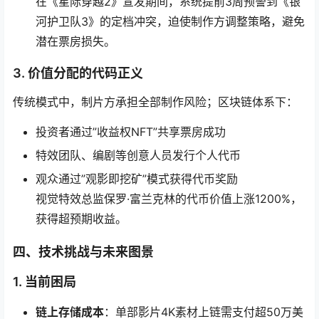
在《星际穿越2》宣发期间，系统提前3周预警到《银
河护卫队3》的定档冲突，迫使制作方调整策略，避免
潜在票房损失。
3. 价值分配的代码正义
传统模式中，制片方承担全部制作风险；区块链体系下：
投资者通过”收益权NFT”共享票房成功
特效团队、编剧等创意人员发行个人代币
观众通过”观影即挖矿”模式获得代币奖励
视觉特效总监保罗·富兰克林的代币价值上涨1200%，
获得超预期收益。
四、技术挑战与未来图景
1. 当前困局
链上存储成本
：单部影片4K素材上链需支付超50万美