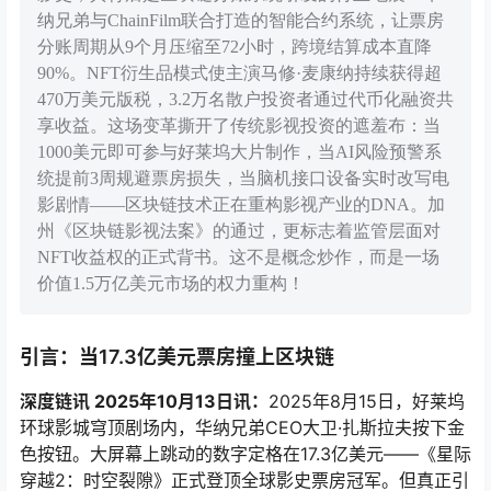
纳兄弟与ChainFilm联合打造的智能合约系统，让票房
分账周期从9个月压缩至72小时，跨境结算成本直降
90%。NFT衍生品模式使主演马修·麦康纳持续获得超
470万美元版税，3.2万名散户投资者通过代币化融资共
享收益。这场变革撕开了传统影视投资的遮羞布：当
1000美元即可参与好莱坞大片制作，当AI风险预警系
统提前3周规避票房损失，当脑机接口设备实时改写电
影剧情——区块链技术正在重构影视产业的DNA。加
州《区块链影视法案》的通过，更标志着监管层面对
NFT收益权的正式背书。这不是概念炒作，而是一场
价值1.5万亿美元市场的权力重构！
引言：当17.3亿美元票房撞上区块链
深度链讯 2025年10月13日讯：
2025年8月15日，好莱坞
环球影城穹顶剧场内，华纳兄弟CEO大卫·扎斯拉夫按下金
色按钮。大屏幕上跳动的数字定格在17.3亿美元——《星际
穿越2：时空裂隙》正式登顶全球影史票房冠军。但真正引