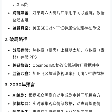
元Gas费
跨链兼容
：好莱坞六大制片厂采用不同联盟链，数据
互通困难
监管真空
：美国SEC对NFT证券属性认定存在争议
2. 破局路径
分层存储
：热数据（票房）上链以太坊，冷数据（素
材）存储IPFS
跨链协议
：Cosmos IBC协议实现制片厂数据共享
监管沙盒
：加州《区块链影视法案》明确NFT收益权
3. 2030年预言
AI编剧
：根据观众画像自动生成剧本并匹配投资方
脑机接口
：实时采集观众情绪数据，动态调整剧情
数字永生
：电影成为持续产生收益的数字资产