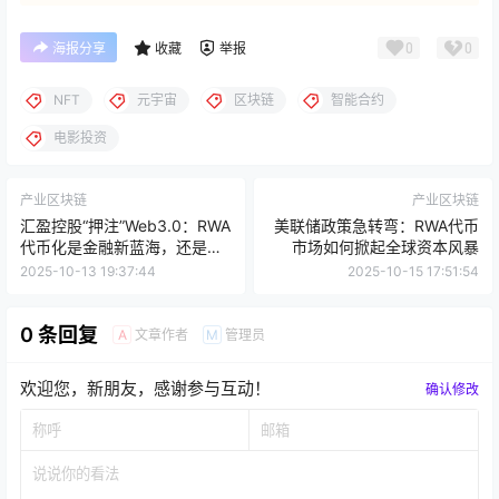
0
0
海报分享
收藏
举报
NFT
元宇宙
区块链
智能合约
电影投资
产业区块链
产业区块链
汇盈控股“押注”Web3.0：RWA
美联储政策急转弯：RWA代币
代币化是金融新蓝海，还是资
市场如何掀起全球资本风暴
本游戏？
2025-10-13 19:37:44
2025-10-15 17:51:54
0 条回复
文章作者
管理员
A
M
欢迎您，新朋友，感谢参与互动！
确认修改