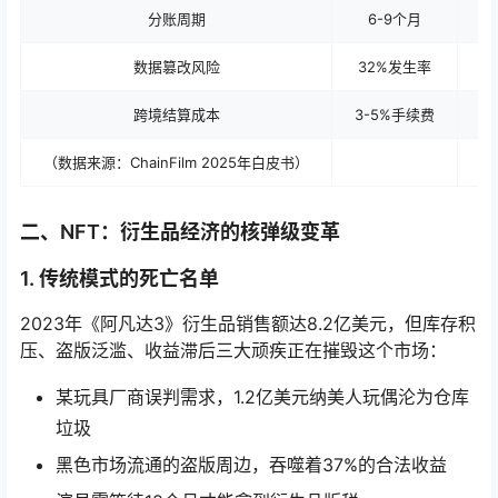
分账周期
6-9个月
数据篡改风险
32%发生率
跨境结算成本
3-5%手续费
0
（数据来源：ChainFilm 2025年白皮书）
二、NFT：衍生品经济的核弹级变革
1. 传统模式的死亡名单
2023年《阿凡达3》衍生品销售额达8.2亿美元，但库存积
压、盗版泛滥、收益滞后三大顽疾正在摧毁这个市场：
某玩具厂商误判需求，1.2亿美元纳美人玩偶沦为仓库
垃圾
黑色市场流通的盗版周边，吞噬着37%的合法收益