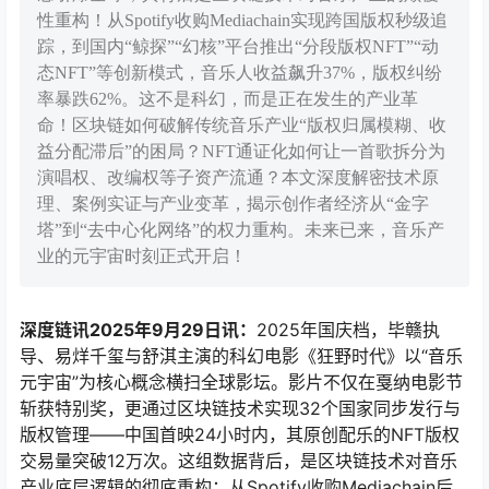
性重构！从Spotify收购Mediachain实现跨国版权秒级追
踪，到国内“鲸探”“幻核”平台推出“分段版权NFT”“动
态NFT”等创新模式，音乐人收益飙升37%，版权纠纷
率暴跌62%。这不是科幻，而是正在发生的产业革
命！区块链如何破解传统音乐产业“版权归属模糊、收
益分配滞后”的困局？NFT通证化如何让一首歌拆分为
演唱权、改编权等子资产流通？本文深度解密技术原
理、案例实证与产业变革，揭示创作者经济从“金字
塔”到“去中心化网络”的权力重构。未来已来，音乐产
业的元宇宙时刻正式开启！
深度链讯2025年9月29日讯：
2025年国庆档，毕赣执
导、易烊千玺与舒淇主演的科幻电影《狂野时代》以“音乐
元宇宙”为核心概念横扫全球影坛。影片不仅在戛纳电影节
斩获特别奖，更通过区块链技术实现32个国家同步发行与
版权管理——中国首映24小时内，其原创配乐的NFT版权
交易量突破12万次。这组数据背后，是区块链技术对音乐
产业底层逻辑的彻底重构：从Spotify收购Mediachain后