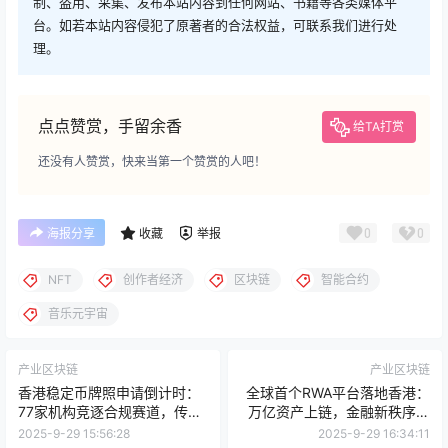
制、盗用、采集、发布本站内容到任何网站、书籍等各类媒体平
台。如若本站内容侵犯了原著者的合法权益，可联系我们进行处
理。
点点赞赏，手留余香
给TA打赏
还没有人赞赏，快来当第一个赞赏的人吧！
0
0
海报分享
收藏
举报
NFT
创作者经济
区块链
智能合约
音乐元宇宙
产业区块链
产业区块链
香港稳定币牌照申请倒计时：
全球首个RWA平台落地香港：
77家机构竞逐合规赛道，传统
万亿资产上链，金融新秩序开
金融与科技巨头短兵相接
启
2025-9-29 15:56:28
2025-9-29 16:34:11