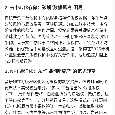
2. 去中心化存储：破解“数据孤岛”困局
传统音乐平台依赖中心化服务器存储版权数据，存在单点
故障风险与篡改隐患。区块链通过分布式账本技术，将音
乐文件的哈希值、创作时间、授权记录等关键信息存储于
全球数万个节点。国内“幻核”平台采用“IPFS+以太坊”双链
架构，音乐文件存储于IPFS网络，版权信息上链至以太坊
公链，确保数据不可篡改且可追溯。这一架构在2025年杭
州亚运会音乐版权保护中发挥关键作用，成功追踪并阻止
127起盗版行为。
3. NFT通证化：从“作品”到“资产”的范式转变
音乐NFT将版权转化为可编程的数字资产，通过非同质化
代币技术实现权益细分。“鲸探”平台推出的“分段版权
NFT”，允许创作者将一首歌曲拆分为演唱权、改编权、线
下演出权等子NFT，分别进行交易。这种模式在《狂野时
代》电影原声带中得以验证：主旋律NFT以整体形式拍
卖，伴奏、人声样本等元素作为独立NFT流通，为音乐人