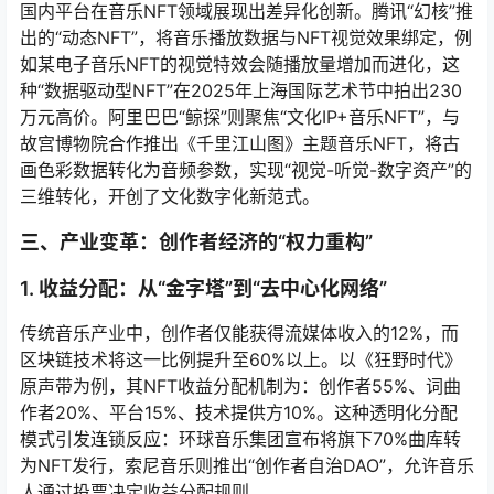
国内平台在音乐NFT领域展现出差异化创新。腾讯“幻核”推
出的“动态NFT”，将音乐播放数据与NFT视觉效果绑定，例
如某电子音乐NFT的视觉特效会随播放量增加而进化，这
种“数据驱动型NFT”在2025年上海国际艺术节中拍出230
万元高价。阿里巴巴“鲸探”则聚焦“文化IP+音乐NFT”，与
故宫博物院合作推出《千里江山图》主题音乐NFT，将古
画色彩数据转化为音频参数，实现“视觉-听觉-数字资产”的
三维转化，开创了文化数字化新范式。
三、产业变革：创作者经济的“权力重构”
1. 收益分配：从“金字塔”到“去中心化网络”
传统音乐产业中，创作者仅能获得流媒体收入的12%，而
区块链技术将这一比例提升至60%以上。以《狂野时代》
原声带为例，其NFT收益分配机制为：创作者55%、词曲
作者20%、平台15%、技术提供方10%。这种透明化分配
模式引发连锁反应：环球音乐集团宣布将旗下70%曲库转
为NFT发行，索尼音乐则推出“创作者自治DAO”，允许音乐
人通过投票决定收益分配规则。