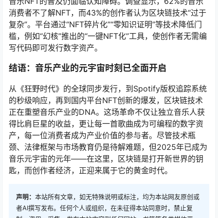
音乐NFT的普及仍面临认知障碍。调查显示，62%的音乐
消费者不了解NFT，而43%的创作者认为区块链技术“过于
复杂”。平台通过“NFT碎片化”“零知识证明”等技术降低门
槛，例如“幻核”推出的“一键NFT化”工具，使创作者无需编
写代码即可发行数字资产。
结语：音乐产业的元宇宙时刻已全面开启
从《狂野时代》的全球同步发行，到Spotify版权追踪系统
的秒级响应，再到国内平台NFT创新的爆发，区块链技术
正在重塑音乐产业的DNA。这场革命不仅让独立音乐人获
得比肩巨星的收益，更让每一首歌曲成为可编程的数字资
产，每一位消费者成为产业价值的参与者。尽管技术瓶
颈、法律框架与市场教育仍是待解难题，但2025年已成为
音乐元宇宙的元年——在这里，区块链是打开新世界的钥
匙，而创作者经济，正迎来属于它的黄金时代。
声明：
本站所有文章，如无特殊说明或标注，均为本站网友原创或
者AI撰写发布。任何个人或组织，在未征得本站同意时，禁止复