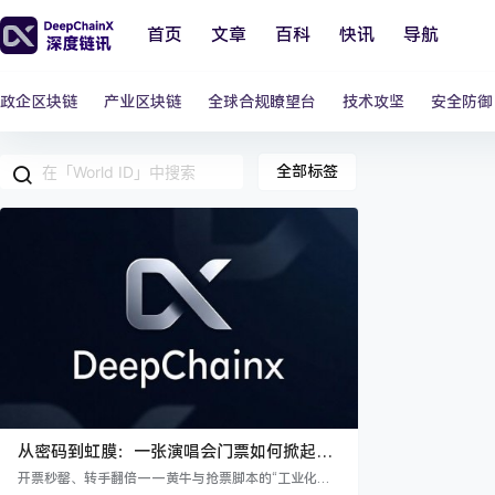
首页
文章
百科
快讯
导航
政企区块链
产业区块链
全球合规瞭望台
技术攻坚
安全防御
全部标签
从密码到虹膜：一张演唱会门票如何掀起
Web3身份革命的“真人认证”浪潮
开票秒罄、转手翻倍——黄牛与抢票脚本的“工业化围