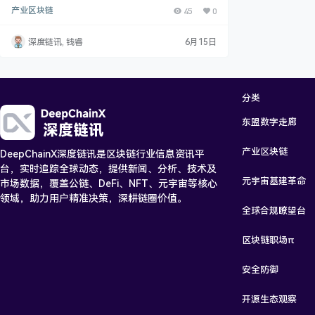
猎”让真实粉丝一票难求。2026年5月，摇滚乐队Thirty
产业区块链
45
0
Seconds to Mars联手World ID推出“human-only”购
票通道：粉丝需通过Orb虹膜扫描完成真人验证，生成
一次性购票代码，再在Ticketmaster完成交易。WLD
深度链讯, 钱睿
6月15日
代币应声涨超15%。这不是加密圈的自嗨，而是人格证
明技术首次走进大众演唱会场景。当“验证谁是人”取
代…
分类
东盟数字走廊
产业区块链
DeepChainX深度链讯是区块链行业信息资讯平
台，实时追踪全球动态，提供新闻、分析、技术及
元宇宙基建革命
市场数据，覆盖公链、DeFi、NFT、元宇宙等核心
领域，助力用户精准决策，深耕链圈价值。
全球合规瞭望台
区块链职场π
安全防御
开源生态观察