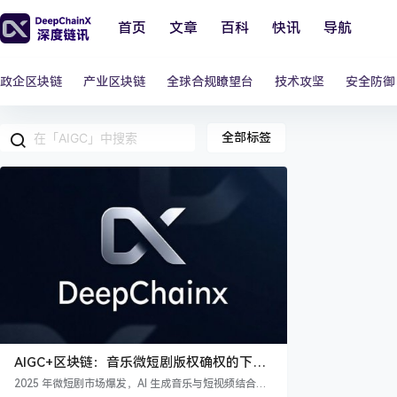
首页
文章
百科
快讯
导航
政企区块链
产业区块链
全球合规瞭望台
技术攻坚
安全防御
全部标签
AIGC+区块链：音乐微短剧版权确权的下一
站革命
2025 年微短剧市场爆发，AI 生成音乐与短视频结合的