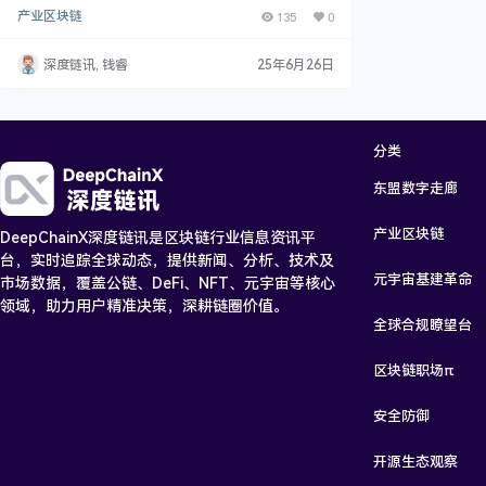
音乐微短剧版权确权难题凸显。区块链技术凭借去中心
产业区块链
135
0
化、不可篡改等特性，通过智能合约实现实时版权登记
与分账，为音乐微短剧版权确权带来革命性变革。从市
场现状、技术原理优势到落地场景、案例分析，全面展
深度链讯, 钱睿
25年6月26日
现其在版权保护领域的巨大潜力。尽管面临挑战，但随
着法规完善、技术进步与行业协作，区块链技术必将为
音乐微短剧产业创新发展保驾护航，开启版权保护新纪
元！
分类
东盟数字走廊
产业区块链
DeepChainX深度链讯是区块链行业信息资讯平
台，实时追踪全球动态，提供新闻、分析、技术及
元宇宙基建革命
市场数据，覆盖公链、DeFi、NFT、元宇宙等核心
领域，助力用户精准决策，深耕链圈价值。
全球合规瞭望台
区块链职场π
安全防御
开源生态观察