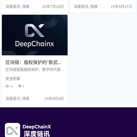
易的全链条版权保护体系。实时监
链技术携去中心化、不可篡改特性
深度链讯, 钱睿
25年7月28日
深度链讯, 钱睿
25年6月21日
测、智能合约维权、创作者基金等
横空出世，零知识证明技术平衡隐
创新模式，让独立音乐人收入飙
私保护与版权追踪，去中心化流媒
升。然而，算法歧视、监管滞后、
体协议革新分成机制，区块链存证
隐私泄露等问题也随之浮现。但无
重塑版权交易生态。从Spotify到Tu
论如何，这场“AI+区块链”的音乐产
ne.FM，从传统分成模式到区块链新
业变革已拉开大幕，它不仅关乎版
玩法，变革已至。未来，区块链技
权保护，更将…
术将持续赋能音…
区块链：版权保护的“新武
器”，数字时代的原创守护者
区块链赋能版权保护，数字时代原
创者的“护身符”来袭！在数字内容爆
安全防御
炸的时代，原创作品屡遭侵权，版
权保护成为难题。区块链技术以其
34
0
不可篡改、透明可追溯的特性，为
版权保护带来曙光。本文将深入探
深度链讯, 钱睿
25年6月9日
讨区块链如何在版权保护中大显身
手，确保数字内容的原创性与权益
归属，同时剖析其在市场、商业模
式及行业应用中的无限潜力。一场
关于版权保护的革命正在上演，区
块链技术正引领我们走向一个更加
公平、透明的数字时代！