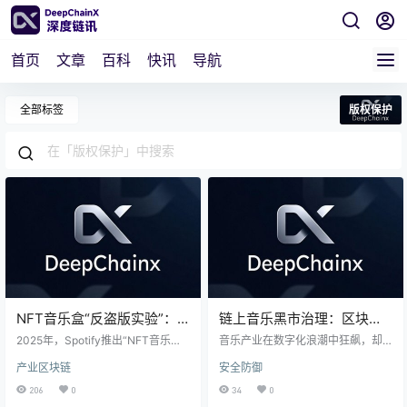
首页
文章
百科
快讯
导航
全部标签
版权保护
NFT音乐盒“反盗版实验”：
链上音乐黑市治理：区块链
2025年Spotify如何用区块链
如何破解盗版与流媒体分成
2025年，Spotify推出“NFT音乐
音乐产业在数字化浪潮中狂飙，却
追踪每一首AI生成歌曲？
盒”，用区块链为AI音乐“上锁”！这
困局
深陷盗版与流媒体分成不公泥沼。2
产业区块链
安全防御
一革命性举措直击AI音乐盗版痛点，
024年全球录制音乐收入达296亿美
通过数字指纹、区块链存证、NFT
元，流媒体虽贡献69%，但盗版与
206
0
34
0
通证化等技术，构建起从创作到交
操纵问题让音乐人苦不堪言。区块