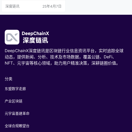
面，关注工具的处理速度、吞吐量
深度链讯
25年4月7日
等指标，以衡量其在实际应用中的
效率。安全性是区块链工具的关
键，考察其加密算法、数据保护机
制等，确保数据的完整性和隐私
性。部署难度则涉及工具的安装、
配置和维护的复杂程度，这对于开
发者和企业的实际应用至关重要。
测试环境…
DeepChainX深度链讯是区块链行业信息资讯平台，实时追踪全球
动态，提供新闻、分析、技术及市场数据，覆盖公链、DeFi、
NFT、元宇宙等核心领域，助力用户精准决策，深耕链圈价值。
分类
东盟数字走廊
产业区块链
元宇宙基建革命
全球合规瞭望台