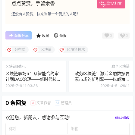
点点赞赏，手留余香
给TA打赏
还没有人赞赏，快来当第一个赞赏的人吧！
0
0
海报分享
收藏
举报
分布式
区块链
区块链技术
区块链职场π
政企区块链
区块链职场π：从智能合约审
政务区块链：激活金融数据要
计到DAO治理——新时代技术
素市场的新引擎——以威海市
人才的技能图谱重构
为例
2025-7-9 11:03:36
2025-4-5 1:29:11
0 条回复
文章作者
管理员
A
M
欢迎您，新朋友，感谢参与互动！
确认修改