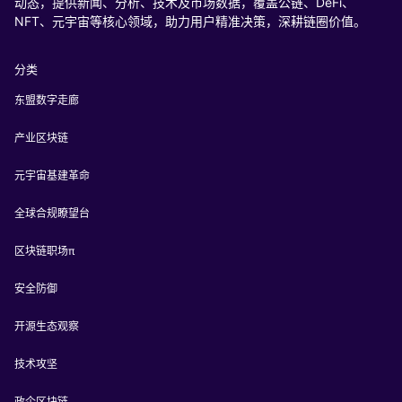
动态，提供新闻、分析、技术及市场数据，覆盖公链、DeFi、
NFT、元宇宙等核心领域，助力用户精准决策，深耕链圈价值。
分类
东盟数字走廊
产业区块链
元宇宙基建革命
全球合规瞭望台
区块链职场π
安全防御
开源生态观察
技术攻坚
政企区块链