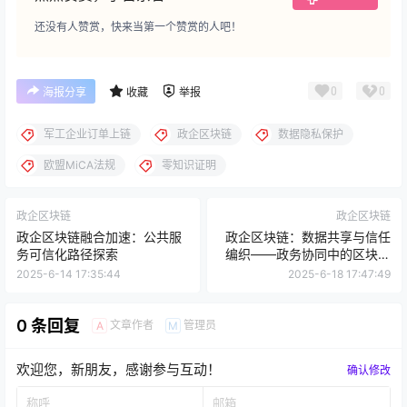
还没有人赞赏，快来当第一个赞赏的人吧！
0
0
海报分享
收藏
举报
军工企业订单上链
政企区块链
数据隐私保护
欧盟MiCA法规
零知识证明
政企区块链
政企区块链
政企区块链融合加速：公共服
政企区块链：数据共享与信任
务可信化路径探索
编织——政务协同中的区块链
“无感基建”
2025-6-14 17:35:44
2025-6-18 17:47:49
0 条回复
文章作者
管理员
A
M
欢迎您，新朋友，感谢参与互动！
确认修改