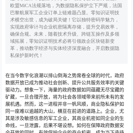
欧盟MiCA法规落地，为数据隐私保护立下严规，法国
巴黎航展军工企业订单上链难题凸显。零知识证明技
术横空出世，成为破局关键！它以独特密码学魅力，
实现政府审计与企业机密隔离存储，提升交易效率，
确保合规。未来，随着技术升级、跨链互操作及多领
域拓展，零知识证明技术必将引领政企区块链新变
革，推动数字经济与实体经济深度融合，开启数据隐
私保护新时代！
在当今数字化浪潮以排山倒海之势席卷全球的时代，政府
数据开放已成为推动社会创新、提升公共服务效率的关键
驱动力。想象一下，海量的政府数据如同蕴藏无尽宝藏的
矿藏，一旦合理开放，将为社会各领域带来前所未有的发
展机遇。然而，这一进程并非一帆风顺，商业隐私保护如
同一座难以逾越的大山，横亘在前进的道路上。企业，尤
其是涉及敏感信息的军工企业，其商业机密如同企业的生
命线，一旦泄露，后果不堪设想。如何在保障政府数据安
全开放的同时，有效保护企业的商业机密，成为当下亟待