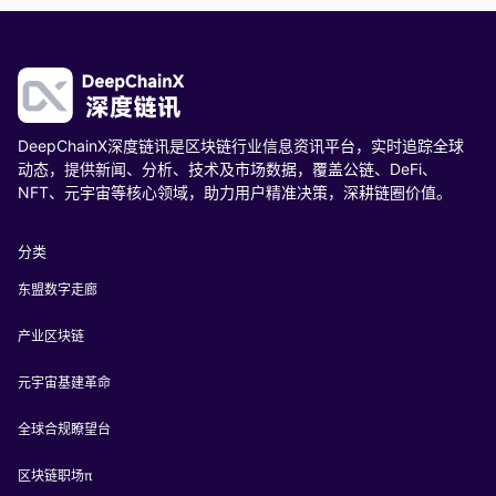
DeepChainX深度链讯是区块链行业信息资讯平台，实时追踪全球
动态，提供新闻、分析、技术及市场数据，覆盖公链、DeFi、
NFT、元宇宙等核心领域，助力用户精准决策，深耕链圈价值。
分类
东盟数字走廊
产业区块链
元宇宙基建革命
全球合规瞭望台
区块链职场π