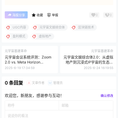
0
0
海报分享
收藏
举报
UGC内容
元宇宙文娱综合体
区块链技术
盈利模式
虚拟地产
元宇宙基建革命
元宇宙基建革命
元宇宙会议系统评测：Zoom
元宇宙文娱综合体2.0：从虚拟
2.0 vs. Meta Horizon
地产到沉浸式IP宇宙的生态构
Workrooms —— 区块链技术
建逻辑
2025-6-19 17:34:59
2025-6-24 16:19:55
视角下的元宇宙办公场景探索
0 条回复
文章作者
管理员
A
M
欢迎您，新朋友，感谢参与互动！
确认修改