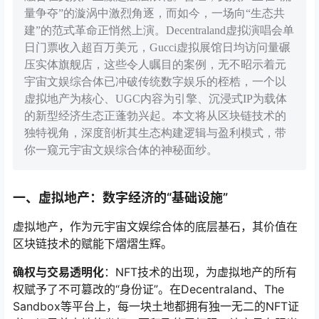
量争夺”的漩涡中激烈角逐，而如今，一场向“生态共
建”的范式革命正悄然上演。Decentraland虚拟演唱会单
日门票收入超百万美元，Gucci虚拟展馆日均访问量碾
压实体旗舰店，这些令人瞩目的案例，无不昭示着元
宇宙文娱综合体已冲破传统数字娱乐的桎梏，一个以
虚拟地产为核心、UGC内容为引擎、沉浸式IP为载体
的新型经济生态正蓬勃兴起。本文将从区块链技术的
独特视角，深度剖析其生态构建逻辑与盈利模式，带
你一窥元宇宙文娱综合体的神秘面纱。
一、虚拟地产：数字经济的“基础设施”
虚拟地产，作为元宇宙文娱综合体的底层基石，其价值在
区块链技术的赋能下熠熠生辉。
确权与交易透明化
：NFT技术的出现，为虚拟地产的所有
权赋予了不可篡改的“身份证”。在Decentraland、The
Sandbox等平台上，每一块土地都拥有独一无二的NFT证