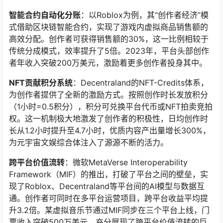
智能合约自动化分账
：以Roblox为例，其“创作者经济”模
式借助区块链智能合约，实现了游戏内虚拟商品销售额的
高效分配。创作者可获得销售额的30%，这一比例相较于
传统分成模式，效率提升了5倍。2023年，平台头部创作
者年收入突破200万美元，激励着更多创作者投身其中。
NFT贡献积分系统
：Decentraland的NFT-Credits体系，
为创作者提供了全新的激励方式。按照创作时长发放积分
（1小时=0.5积分），积分可兑换平台代币或NFT拍卖竞拍
权。这一机制极大地激发了创作者的积极性，日均创作时
长从1.2小时提升至4.7小时，优质内容产出量增长300%，
为元宇宙文娱综合体注入了源源不断的活力。
跨平台价值流转
：微软MetaVerse Interoperability
Framework（MIF）的推出，打破了平台之间的壁垒，实
现了Roblox、Decentraland等平台间的AI模型与数据互
通。创作者可同时在多平台运营项目，跨平台收益平均提
升3.2倍。某虚拟音乐节通过MIF同步在三个平台上线，门
票收入突破500万美元，充分展现了跨平台价值流转的巨