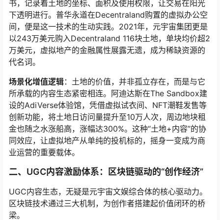
书，记录着土地的坐标、面积及使用权限，让交易在阳光
下透明进行。普华永道在Decentraland购置的虚拟办公空
间，便是这一技术的生动实践。2021年，元宇宙集团更是
以243万美元购入Decentraland 116块土地，单块均价超2
万美元，虚拟地产的金融属性展露无遗，成为稀缺资源的
代名词。
场景化增值逻辑
：土地的价值，并非孤立存在，而是与它
所承载的内容生态紧密相连。阿迪达斯在The Sandbox建
设的AdiVerse体验馆，凭借虚拟试衣间、NFT潮鞋发售等
创新功能，将土地日访问量提升至10万人次，周边地块租
金也随之水涨船高，涨幅达300%。这种“土地+内容”的协
同效应，让虚拟地产从单纯的投机标的，摇身一变成为商
业运营的重要载体。
二、UGC内容激励体系：区块链驱动的“创作经济”
UGC内容生态，无疑是元宇宙文娱综合体的核心驱动力。
区块链技术通过三大机制，为创作者搭建起价值闭环的桥
梁。