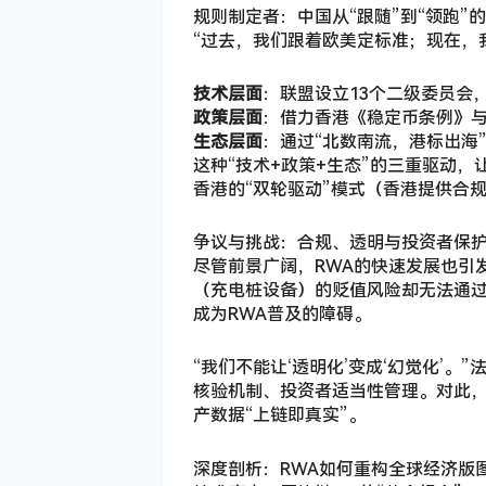
规则制定者：中国从“跟随”到“领跑”
“过去，我们跟着欧美定标准；现在，
技术层面
：联盟设立13个二级委员会
政策层面
：借力香港《稳定币条例》与
生态层面
：通过“北数南流，港标出海
这种“技术+政策+生态”的三重驱动
香港的“双轮驱动”模式（香港提供合
争议与挑战：合规、透明与投资者保
尽管前景广阔，RWA的快速发展也引
（充电桩设备）的贬值风险却无法通
成为RWA普及的障碍。
“我们不能让‘透明化’变成‘幻觉化’
核验机制、投资者适当性管理。对此，
产数据“上链即真实”。
深度剖析：RWA如何重构全球经济版