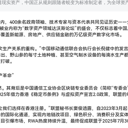
透现实资产，中国正从规则跟随者蜕变为标准制定者，为全球资产
中心内，400余名政商领袖、技术专家与资本代表共同见证历史——
场被业内称为“数字资产领域达沃斯论坛”的盛会，不仅标志着中国
个覆盖新能源、房地产、供应链金融的万亿级资产数字化市场。
次生产关系的重构。”中国移动通信联合会执行会长倪健中的发言
输出、野山参的每寸土地种植、甚至空气制水设备的每滴水生产
被打破。
产革命”
然。其背后是中国通信工业协会区块链专业委员会（简称“专委会”
025年借力香港《稳定币条例》与虚拟资产宣言2.0政策，联盟
我们选择在香港注册。”联盟秘书长窦俊透露，自2023年3月起，
的国际化通道，实现内地链改项目、绿色积分、消费积分及实体资
引爆市场，RWA热度持续升温，最终促成联盟于2025年7月3