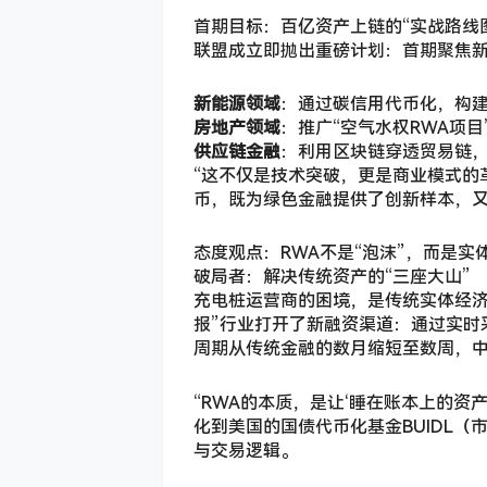
首期目标：百亿资产上链的“实战路线
联盟成立即抛出重磅计划：首期聚焦新
新能源领域
：通过碳信用代币化，构
房地产领域
：推广“空气水权RWA项
供应链金融
：利用区块链穿透贸易链
“这不仅是技术突破，更是商业模式的
币，既为绿色金融提供了创新样本，又
态度观点：RWA不是“泡沫”，而是实
破局者：解决传统资产的“三座大山”
充电桩运营商的困境，是传统实体经济
报”行业打开了新融资渠道：通过实时
周期从传统金融的数月缩短至数周，中
“RWA的本质，是让‘睡在账本上的
化到美国的国债代币化基金BUIDL
与交易逻辑。