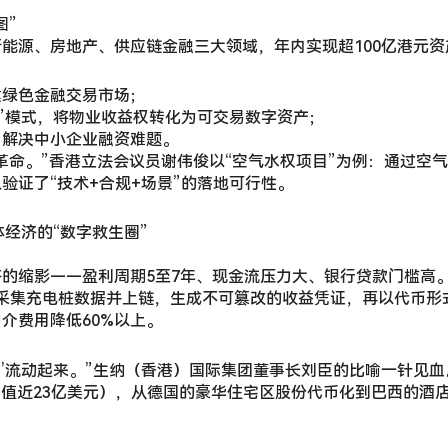
图”
能源、房地产、供应链金融三大领域，年内实现超100亿港元
建绿色金融交易市场；
目”模式，将物业收益权转化为可交易数字资产；
，解决中小企业融资难题。
革命。”香港立法会议员谢伟俊以“空气水权项目”为例：通过空
验证了“技术+合规+场景”的落地可行性。
体经济的“数字救生圈”
的缩影——盈利周期5至7年、现金流压力大、银行贷款门槛高。
采集充电桩数据并上链，生成不可篡改的收益凭证，再以代币形
介费用降低60%以上。
资产’流动起来。”生纳（香港）国际集团董事长刘臣的比喻一针见
（市值近23亿美元），从德国的豪华住宅区股份代币化到巴西的酒