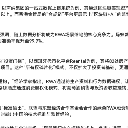
。以声纳集团的一站式数据上链系统为例，其通过区块链实现资产
以上。而香港金管局的“合规链”平台更展示出“区块链+AI”的
刘臣强调，链上数据分析将成为RWA场景落地的核心竞争力。蚂
准确率提升至99.9%。
“投资门槛”。以西班牙代币化平台Reental为例，其将82处房
项目。这种“所有权碎片化”模式，不仅扩大了投资者基础，更
重构。”经济学家指出，RWA通过将生产资料和行为数据确权，让
蒂娜酒庄通过消费股权化模式，将葡萄酒销售与投资者收益挂钩
转向“标准输出”。联盟与东盟经济合作基金会合作的绿色RWA融
同时输出中国的技术标准与监管经验。