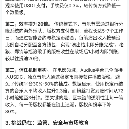
观众使用USDT支付，手续费仅0.3%，较传统方式降低一
个数量级。
第二，效率提升20倍。
传统模式下，音乐节需通过银行分
账系统向海外乐队、版权方支付费用，流程长达5-7个工作
日；而通过智能合约与稳定币结合，每笔演出收入按预设
比例自动分配至各方钱包，实现“演出结束即分账完成”。老
狼、郑钧等摇滚歌手的版权收益在散场后1小时内即到账，
较以往提速20倍。
第三，信任机制重构。
在电影领域，Audius平台已全面接
入USDC，独立音乐人通过稳定币直接获得播放版税，避
免了传统平台30%-50%的抽成。数据显示，使用稳定币结
算的音乐人平均收入提升2.3倍，而粉丝打赏到账时间从72
小时缩短至3分钟。更关键的是，区块链的透明性让每一笔
收入、每一份版权都能在链上追溯，版权纠纷率下降
80%。
3. 挑战仍在：监管、安全与市场教育