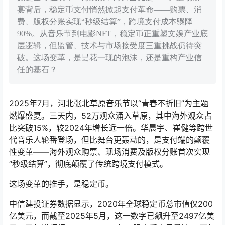
宴背后，稳定币支付悄然掀起支付革命——购票、消
费、版权分账实现“秒级结算”，跨境支付成本骤降
90%。从音乐节到电影NFT，稳定币正重塑文娱产业底
层逻辑，但监管、技术与市场接受度三重挑战仍待突
破。这场变革，是昙花一现的泡沫，还是重构产业信
任的基石？
2025年7月，河北张北草原音乐节以“青春不折旧”为主题
燃爆盛夏。三天内，52万观众涌入草原，其中海外观众占
比突破15%，较2024年增长近一倍。华晨宇、崔健等跨世
代音乐人轮番登场，但比舞台更轰动的，是支付端的颠覆
性变革——海外观众购票、现场消费及版权分账首次实现
“秒级结算”，彻底颠覆了传统跨境支付模式。
这场变革的推手，是稳定币。
中信建投证券数据显示，2020年全球稳定币总市值仅200
亿美元，而截至2025年5月，这一数字已飙升至2497亿美