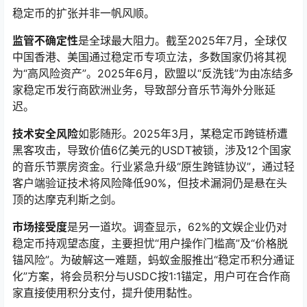
稳定币的扩张并非一帆风顺。
监管不确定性
是全球最大阻力。截至2025年7月，全球仅
中国香港、美国通过稳定币专项立法，多数国家仍将其视
为“高风险资产”。2025年6月，欧盟以“反洗钱”为由冻结多
家稳定币发行商欧洲业务，导致部分音乐节海外分账延
迟。
技术安全风险
如影随形。2025年3月，某稳定币跨链桥遭
黑客攻击，导致价值6亿美元的USDT被锁，涉及12个国家
的音乐节票房资金。行业紧急升级“原生跨链协议”，通过轻
客户端验证技术将风险降低90%，但技术漏洞仍是悬在头
顶的达摩克利斯之剑。
市场接受度
是另一道坎。调查显示，62%的文娱企业仍对
稳定币持观望态度，主要担忧“用户操作门槛高”及“价格脱
锚风险”。为破解这一难题，蚂蚁金服推出“稳定币积分通证
化”方案，将会员积分与USDC按1:1锚定，用户可在合作商
家直接使用积分支付，提升使用黏性。