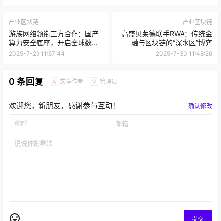
产业区块链
产业区块链
游族网络领衔三方合作：国产
高盛贝莱德联手RWA：传统金
算力安全底座，开启全球数字
融与区块链的“深水区”博弈
经济新纪元
2025-7-29 11:57:44
2025-7-30 11:48:26
0 条回复
文章作者
管理员
A
M
欢迎您，新朋友，感谢参与互动！
确认修改
提交