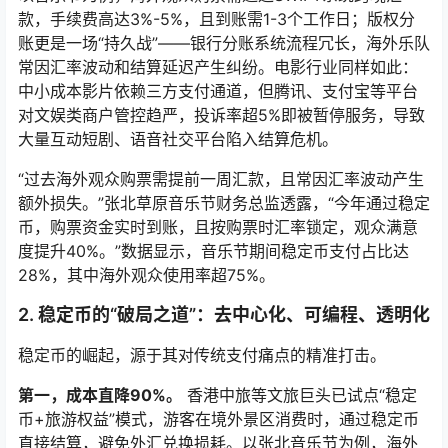
款，手续费高达3%-5%，且到账需1-3个工作日；版权分
账更是一场“持久战”——银行分账系统流程冗长，海外乐队
常因汇率波动和结算延迟产生纠纷。电影行业同样如此：
中小成本影片依赖三方支付通道，但腾讯、支付宝等平台
对文娱类商户管控趋严，投诉率超5%即被暂停服务，导致
大量互动短剧、语音社交平台陷入结算危机。
“过去海外观众购票需提前一周汇款，且常因汇率波动产生
额外损失。”张北草原音乐节财务总监透露，“今年通过稳定
币，购票资金实时到账，且按购票时汇率锁定，观众满意
度提升40%。”数据显示，音乐节期间稳定币支付占比达
28%，其中海外观众使用率超75%。
2. 稳定币的“破局之道”：去中心化、可编程、透明化
稳定币的崛起，源于其对传统支付痛点的精准打击。
第一，成本直降90%。
香港中旅等文旅巨头已试点“稳定
币+旅游权益”模式，游客在境外景区消费时，通过稳定币
直接结算，避免外汇兑换损耗。以张北音乐节为例，海外