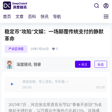
首页
文章
百科
快讯
导航
稳定币“攻陷”文娱：一场颠覆传统支付的静默
革命
0
产业区块链
25年7月30日
深度链讯, 钱睿
关注
私信
释放双眼，带上耳机，听听看~！
00:00
00:00
2025年7月，河北张北草原音乐节以“青春不折旧”为名
掀起全球狂欢，52万观众中海外占比超15%。这场盛