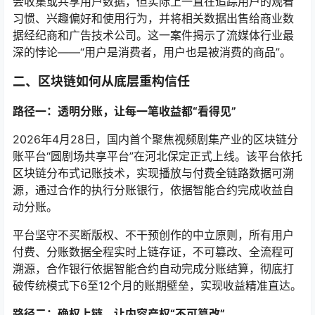
会收集或共享用户数据，但实际上一直在追踪用户的观看
习惯、兴趣偏好和使用行为，并将相关数据出售给商业数
据经纪商和广告技术公司
。这一案件揭示了流媒体行业最
深的悖论——“用户是消费者，用户也是被消费的商品”。
二、区块链如何从底层重构信任
路径一：透明分账，让每一笔收益都“看得见”
2026年4月28日，国内首个聚焦视频剧集产业的区块链分
账平台“圆剧场共享平台”在河北保定正式上线。该平台依托
区块链分布式记账技术，实现播放与付费全链路数据可溯
源，通过合作的执行分账银行，依据智能合约完成收益自
动分账。
平台坚守不买断版权、不干预创作的中立原则，所有用户
付费、分账数据全程实时上链存证，不可篡改、全流程可
溯源，合作银行依据智能合约自动完成分账结算，彻底打
破传统模式下6至12个月的账期壁垒，实现收益精准直达。
路径二：确权上链，让内容产权“不可篡改”