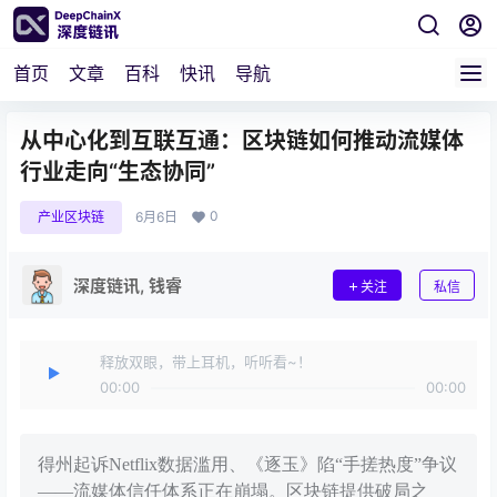
首页
文章
百科
快讯
导航
从中心化到互联互通：区块链如何推动流媒体
行业走向“生态协同”
0
产业区块链
6月6日
深度链讯, 钱睿
关注
私信
释放双眼，带上耳机，听听看~！
00:00
00:00
得州起诉Netflix数据滥用、《逐玉》陷“手搓热度”争议
——流媒体信任体系正在崩塌。区块链提供破局之