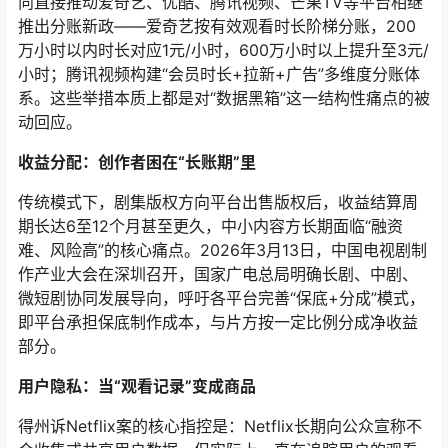
向直接推动爱奇艺、优酷、腾讯视频、芒果TV等平台相继
推出分账新政——爱奇艺按有效观看时长阶梯分账，200
万小时以内时长对应1元/小时，600万小时以上提升至3元/
小时
；腾讯视频构建“会员时长+拉新+广告”多维度分账体
系。这些举措本质上都是对“数据黑箱”这一结构性痛点的被
动回应。
收益分配：创作者困在“长账期”里
传统模式下，剧集版权方向平台出售版权后，收益结算周
期长达6至12个月甚至更久，中小内容方长期面临“融资
难、风险高”的核心痛点。2026年3月13日，中国电视剧制
作产业大会在深圳召开，国家广电总局明确长剧、中剧、
微短剧协同发展导向，呼吁各平台完善“保底+分成”模式，
即平台承担保底制作成本，与片方按一定比例分成净收益
部分
。
用户隐私：当“观看记录”变成商品
得州诉Netflix案的核心指控是：Netflix长期向公众宣称不