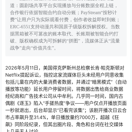
道：圆剧场共享平台实现播放与分账数据全程上链，
合作银行依据智能合约自动分账；PayStream“按秒计
费”让用户只为实际观看付费，创作者收益即时到账；
ERC-6551支持动漫共和国原子级版权拆解授权。当数
据黑箱被不可篡改的账本取代、长账期被智能合约打
破、版权确权成为可拆解的“拼图”，流媒体正从“流量
战争”走向“价值共生”。
2026年5月11日，美国得克萨斯州总检察长肯·帕克斯顿对
Netflix提起诉讼，指控这家流媒体巨头未经用户同意收集
包括儿童在内的大量消费者数据，并通过“暗黑模式”（自动
播放等功能）延长用户停留时间，将数据出售给商业数据
经纪商和广告技术公司从中牟利
。几乎同一时间，国内古
偶剧《逐玉》陷入“手搓热度”争议——用户仅点开播放页面
一秒就退出，后台却显示“已看完该集”；该剧开播次日云合
市占率飙升至31.4%，单日播放量约7000万，超越《狂
飙》同阶段纪录，但其出圈片段、角色和台词在社交媒体
上几乎无人讨论。