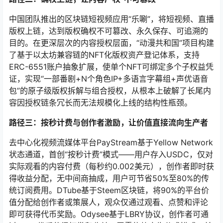
中国团队推出的区块链短视频应用“乐唰”，将短视频、直播
版权上链，达到版权确权不可篡改、永久保存、可追溯的
目的。在更深层次的内容授权层面，“动漫共和国”项目构建
了基于以太坊兼容链的NFT化版权资产登记体系，支持
ERC-6551账户抽象扩展，使单个NFT可绑定多个子权益凭
证，实现“一部番剧+N个角色IP+多语言字幕组+声优语音
包”的原子级版权拆解与组合授权，从根本上破解了长尾内
容因授权链条冗长而无法规模化上线的结构性瓶颈。
路径三：按秒计费与创作者激励，让价值直接流向生产者
去中心化视频流媒体平台PayStream基于Yellow Network
状态通道，首创“按秒计费”模式——用户存入USDC，仅对
实际观看的内容付费（每秒约0.002美元），创作者即时获
得收益分配，无中间商抽成，用户可节省50%至80%的传
统订阅费用。DTube基于Steem区块链，将90%的平台价
值分配给创作者或策展人，观众仅通过观看、点赞和评论
即可获得代币奖励。Odysee基于LBRY协议，创作者可通