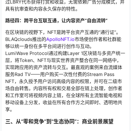
过LBRY代币获得打赏和收益，无需依赖广告分成模式，并
具有抗审查和内容永久保存的特性。
路径四：跨平台互联互通，让内容资产“自由流转”
在区块链的视野下，NFT是跨平台资产互通的“通行证”。
BLAQclouds推出的
ApolloNFT.io
市场使创作者和社群能
够以统一身份在多平台间进行创作与互动。
LumiWave
Protocol通过构建Layer 1区块链与多资产统一
层，将Token、NFT与现实世界资产整合在同一网络中，
实现跨应用的资产流转与交互。最直观的案例来自流媒体
服务Rad TV——用户购买一次性付费的Stream Pass
NFT，永久授予用户访问高级内容的权限，并可在二级市
场自由转售。内容所有权和交易全部在链上处理，创作者
和工作室可将视频内容上链，在全球所有主流智能电视和
移动设备上分发，收益在所有合作方之间即时、透明地共
享。
三、从“零和竞争”到“生态协同”：商业前景展望