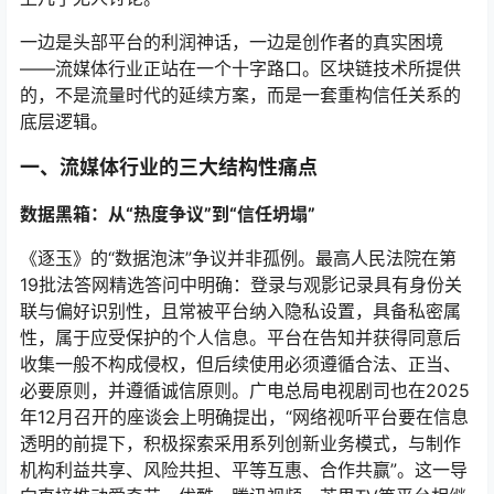
一边是头部平台的利润神话，一边是创作者的真实困境
——流媒体行业正站在一个十字路口。区块链技术所提供
的，不是流量时代的延续方案，而是一套重构信任关系的
底层逻辑。
一、流媒体行业的三大结构性痛点
数据黑箱：从“热度争议”到“信任坍塌”
《逐玉》的“数据泡沫”争议并非孤例。最高人民法院在第
19批法答网精选答问中明确：登录与观影记录具有身份关
联与偏好识别性，且常被平台纳入隐私设置，具备私密属
性，属于应受保护的个人信息
。平台在告知并获得同意后
收集一般不构成侵权，但后续使用必须遵循合法、正当、
必要原则，并遵循诚信原则
。广电总局电视剧司也在2025
年12月召开的座谈会上明确提出，“网络视听平台要在信息
透明的前提下，积极探索采用系列创新业务模式，与制作
机构利益共享、风险共担、平等互惠、合作共赢”
。这一导