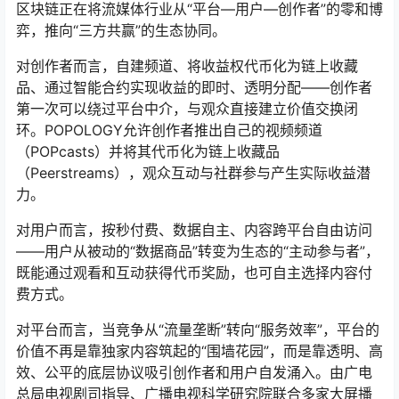
区块链正在将流媒体行业从“平台—用户—创作者”的零和博
弈，推向“三方共赢”的生态协同。
对创作者而言，自建频道、将收益权代币化为链上收藏
品、通过智能合约实现收益的即时、透明分配——创作者
第一次可以绕过平台中介，与观众直接建立价值交换闭
环。POPOLOGY允许创作者推出自己的视频频道
（POPcasts）并将其代币化为链上收藏品
（Peerstreams），观众互动与社群参与产生实际收益潜
力。
对用户而言，按秒付费、数据自主、内容跨平台自由访问
——用户从被动的“数据商品”转变为生态的“主动参与者”，
既能通过观看和互动获得代币奖励，也可自主选择内容付
费方式。
对平台而言，当竞争从“流量垄断”转向“服务效率”，平台的
价值不再是靠独家内容筑起的“围墙花园”，而是靠透明、高
效、公平的底层协议吸引创作者和用户自发涌入。由广电
总局电视剧司指导、广播电视科学研究院联合多家大屏播