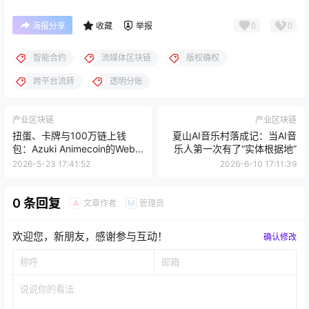
0
0
海报分享
收藏
举报
智能合约
流媒体区块链
版权确权
跨平台流转
透明分账
产业区块链
产业区块链
扭蛋、卡牌与100万链上钱
夏山AI音乐村落成记：当AI音
包：Azuki Animecoin的Web3
乐人第一次有了“实体根据地”
娱乐“扭蛋范式”
2026-5-23 17:41:52
2026-6-10 17:11:39
0 条回复
文章作者
管理员
A
M
欢迎您，新朋友，感谢参与互动！
确认修改