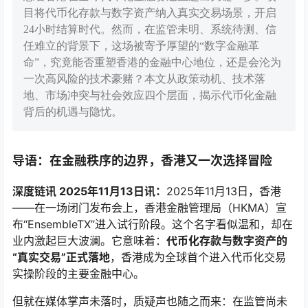
目将代币化存款与数字资产纳入真实交易场景，开启
24小时结算时代。然而，在监管未明、系统待测、信
任难立的背景下，这场被寄予厚望的“数字金融革
命”，究竟能否重塑香港的金融中心地位，还是会沦为
一次高风险的技术豪赌？本文从政策动机、技术落
地、市场冲突与社会效应四个层面，揭示代币化金融
背后的机遇与隐忧。
导语：在金融秩序的边界，香港又一次选择冒险
深度链讯 2025年11月13日讯：
2025年11月13日，香港
——在一场闭门发布会上，香港金融管理局（HKMA）宣
布“EnsembleTX”进入试行阶段。这个名字看似温和，却在
业内激起巨大波澜。它意味着：
代币化存款与数字资产的
“真实交易”正式落地
，香港成为全球首个进入代币化交易
实操阶段的主要金融中心。
但就在媒体掌声未落时，质疑声也随之而来：在监管尚未