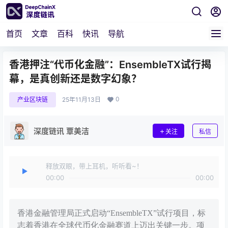
首页
文章
百科
快讯
导航
香港押注“代币化金融”：EnsembleTX试行揭
幕，是真创新还是数字幻象？
0
产业区块链
25年11月13日
深度链讯 覃美洁
关注
私信
释放双眼，带上耳机，听听看~！
00:00
00:00
香港金融管理局正式启动“EnsembleTX”试行项目，标
志着香港在全球代币化金融赛道上迈出关键一步。项