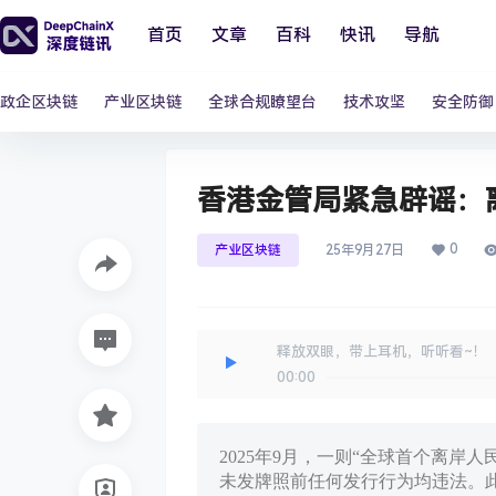
首页
文章
百科
快讯
导航
政企区块链
产业区块链
全球合规瞭望台
技术攻坚
安全防御
香港金管局紧急辟谣：
0
产业区块链
25年9月27日
释放双眼，带上耳机，听听看~！
00:00
2025年9月，一则“全球首个离
未发牌照前任何发行行为均违法。