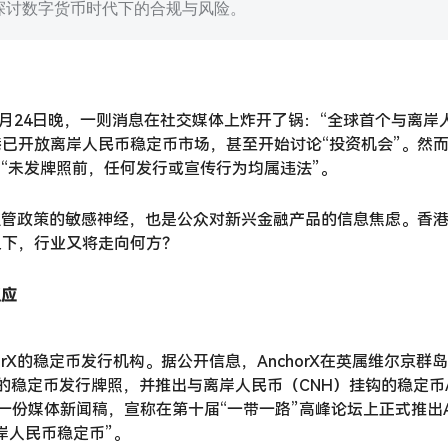
探讨数字货币时代下的合规与风险。
年9月24日晚，一则消息在社交媒体上炸开了锅：“全球首个与离
已开放离岸人民币稳定币市场，甚至开始讨论“投资机会”。然
调“未发牌照前，任何发行或宣传行为均属违法”。
监管政策的敏感神经，也是公众对新兴金融产品的信息焦虑。香
之下，行业又将走向何方？
反应
rX的稳定币发行机构。据公开信息，AnchorX在英属维尔京群
的稳定币发行牌照，并推出与离岸人民币（CNH）挂钩的稳定币A
转发了一份媒体新闻稿，宣称在第十届“一带一路”高峰论坛上正式推出
岸人民币稳定币”。