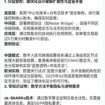
1. 分层架构：模块化设计破解扩展性与监管矛盾
底层链
：采用“中心化账本+分布式技术”混合架构，央行直
接控制核心账本，确保实时监管；
中间层
：部署跨链协议（如Radar Bridge），连接不同区
块链网络，实现离岸稳定币与法币的实时兑换；
应用层
：通过智能合约自动执行合规规则，如单笔交易超
过5万美元时触发KYC验证。
案例验证
：
中国模式
：数字人民币跨境结算体系通过上海自贸区节点
处理大额贸易结算，香港离岸枢纽发行CNHC稳定币，结
合分层架构实现“监管透明+市场灵活”；
欧洲实践
：欧盟央行试点“监管沙盒链”，允许金融机构在封
闭环境中测试分层架构，2025年Q2完成首笔跨境欧元稳
定币支付，验证了模块化设计的可行性。
2. 零知识证明：数学方法平衡隐私与透明需求
zk-SNARKs技术
：通过数学算法证明交易合法性，无需披
露具体信息，满足GDPR隐私要求；