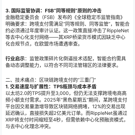
3. 国际监管协调：FSB“同等规则”原则的冲击
金融稳定委员会（FSB）发布的《全球稳定币监管指南》
明确要求：跨境支付需满足“同等规则、同等监管”，智能合
约必须通过年度审计认证。这一政策直接冲击了RippleNet
等去中心化支付网络——其XRP桥梁货币模式因缺乏中心
化合规节点，在欧盟市场遭遇审查。
行业启示
：监管政策碎片化倒逼技术适配，智能合约需具
备动态调整能力，以符合不同司法管辖区的法律要求。
二、技术痛点：区块链跨境支付的“三重门”
1. 交易速度与扩展性：TPS瓶颈与成本矛盾
以太坊2.0的TPS提升至3,000，但仍无法支撑跨境电商高
频小额支付需求。2025年“黑色星期五”期间，某跨境支付
平台因交易量激增导致区块链网络拥堵，12%的交易出现
延迟确认，直接损失超2亿美元订单。而RippleNet虽通过
XRP将支付时间缩短至4秒，但需依赖中心化预融资模式，
与去中心化理念冲突。