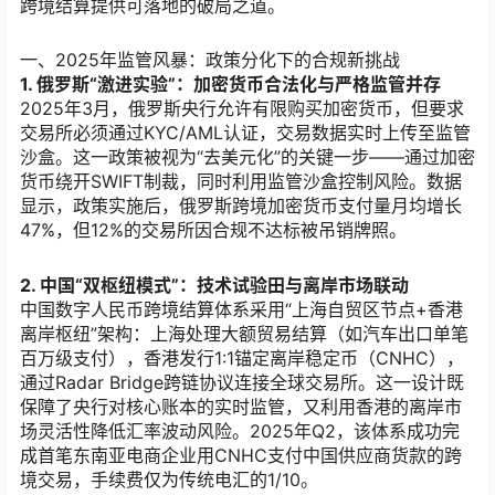
跨境结算提供可落地的破局之道。
一、2025年监管风暴：政策分化下的合规新挑战
1. 俄罗斯“激进实验”：加密货币合法化与严格监管并存
2025年3月，俄罗斯央行允许有限购买加密货币，但要求
交易所必须通过KYC/AML认证，交易数据实时上传至监管
沙盒。这一政策被视为“去美元化”的关键一步——通过加密
货币绕开SWIFT制裁，同时利用监管沙盒控制风险。数据
显示，政策实施后，俄罗斯跨境加密货币支付量月均增长
47%，但12%的交易所因合规不达标被吊销牌照。
2. 中国“双枢纽模式”：技术试验田与离岸市场联动
中国数字人民币跨境结算体系采用“上海自贸区节点+香港
离岸枢纽”架构：上海处理大额贸易结算（如汽车出口单笔
百万级支付），香港发行1:1锚定离岸稳定币（CNHC），
通过Radar Bridge跨链协议连接全球交易所。这一设计既
保障了央行对核心账本的实时监管，又利用香港的离岸市
场灵活性降低汇率波动风险。2025年Q2，该体系成功完
成首笔东南亚电商企业用CNHC支付中国供应商货款的跨
境交易，手续费仅为传统电汇的1/10。