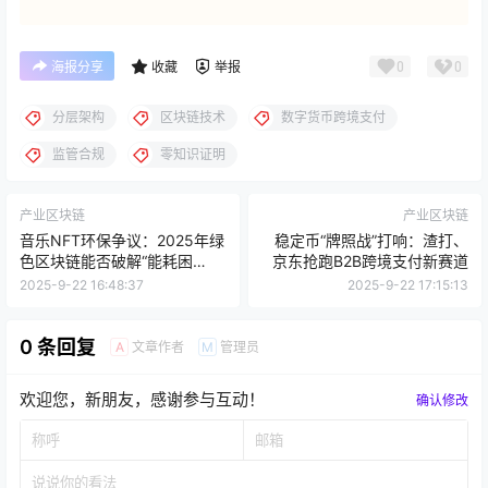
0
0
海报分享
收藏
举报
分层架构
区块链技术
数字货币跨境支付
监管合规
零知识证明
产业区块链
产业区块链
音乐NFT环保争议：2025年绿
稳定币“牌照战”打响：渣打、
色区块链能否破解“能耗困
京东抢跑B2B跨境支付新赛道
局”？
2025-9-22 16:48:37
2025-9-22 17:15:13
0 条回复
文章作者
管理员
A
M
欢迎您，新朋友，感谢参与互动！
确认修改