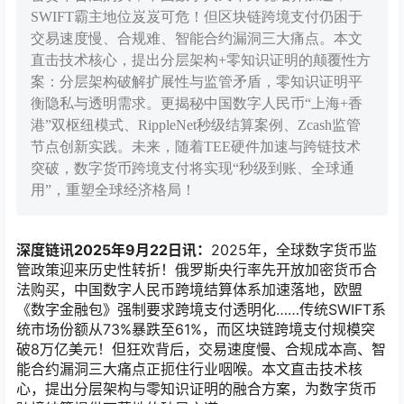
SWIFT霸主地位岌岌可危！但区块链跨境支付仍困于
交易速度慢、合规难、智能合约漏洞三大痛点。本文
直击技术核心，提出分层架构+零知识证明的颠覆性方
案：分层架构破解扩展性与监管矛盾，零知识证明平
衡隐私与透明需求。更揭秘中国数字人民币“上海+香
港”双枢纽模式、RippleNet秒级结算案例、Zcash监管
节点创新实践。未来，随着TEE硬件加速与跨链技术
突破，数字货币跨境支付将实现“秒级到账、全球通
用”，重塑全球经济格局！
深度链讯2025年9月22日讯：
2025年，全球数字货币监
管政策迎来历史性转折！俄罗斯央行率先开放加密货币合
法购买，中国数字人民币跨境结算体系加速落地，欧盟
《数字金融包》强制要求跨境支付透明化……传统SWIFT系
统市场份额从73%暴跌至61%，而区块链跨境支付规模突
破8万亿美元！但狂欢背后，交易速度慢、合规成本高、智
能合约漏洞三大痛点正扼住行业咽喉。本文直击技术核
心，提出分层架构与零知识证明的融合方案，为数字货币