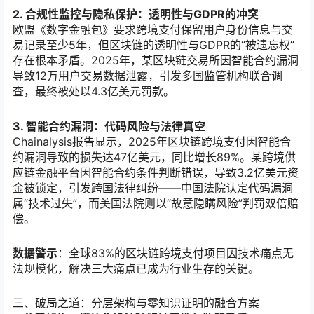
2. 合规性监控与隐私保护：透明性与GDPR的冲突
欧盟《数字金融包》要求跨境支付保留用户身份信息与交
易记录至少5年，但区块链的透明性与GDPR的“被遗忘权”
存在根本矛盾。2025年，某区块链交易所因智能合约漏洞
导致12万用户交易数据泄露，引发多国监管机构联合调
查，最终被处以4.3亿美元罚款。
3. 智能合约漏洞：代码风险与法律真空
Chainalysis报告显示，2025年区块链跨境支付因智能合
约漏洞导致的损失达47亿美元，同比增长89%。某跨境供
应链金融平台因智能合约条件判断错误，导致3.2亿美元资
金被锁定，引发跨国法律纠纷——中国法院认定代码漏洞
属“技术过失”，而美国法院则以“故意隐瞒风险”判罚双倍赔
偿。
数据警示
：全球83%的区块链跨境支付项目因技术痛点无
法规模化，解决三大痛点已成为行业生存的关键。
三、破局之道：分层架构与零知识证明的融合方案