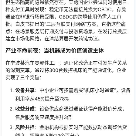
但生态隔离的隐患依然存在。某跨国企业尝试同时使用三
种支付工具时发现：稳定币无法直接兑换为CBDC，存款
通证在非银行场景受限，CBDC的跨境使用仍需人工审
批。白皮书提出的”三层互联支付网络”方案，直指这些痛
点：在场景服务层打通支付与投融资场景，在发行兑换层
建立市场化网络，在清结算层开发跨链协议。
产业革命前夜：当机器成为价值创造主体
在宁波某汽车零部件工厂，通证化改造正在引发生产关系
的深刻变革。通过将300台数控机床的产能通证化，企业
实现了三个突破：
设备共享
：中小企业可按需购买”机床小时通证”，设备
利用率从45%提升至78%
收益分成
：设备供应商通过通证获得产能溢价分成，
售后服务响应速度提升3倍
风险共担
：金融机构根据实时产能数据动态调整信贷
额度，坏账率下降2.1个百分点