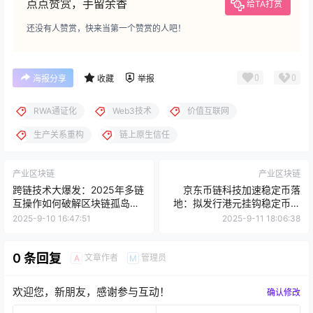
点点赞赏，手留余香
给TA打赏
还没有人赞赏，快来当第一个赞赏的人吧！
0
0
海报分享
收藏
举报
RWA通证化
Web3技术
价值互联网
生产关系重构
链上原生信任
产业区块链
产业区块链
跨链技术大爆发：2025年多链
京东币链科技加速稳定币落
互操作如何破解区块链孤岛难
地：拟发行港元挂钩稳定币，
题
拓展东南亚跨境支付
2025-9-10 16:47:51
2025-9-11 18:06:38
0 条回复
文章作者
管理员
A
M
欢迎您，新朋友，感谢参与互动！
确认修改