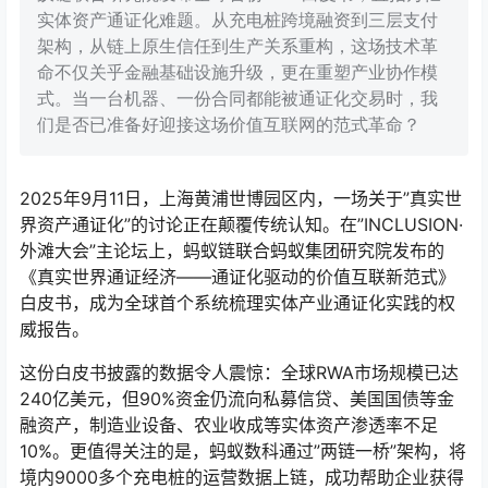
实体资产通证化难题。从充电桩跨境融资到三层支付
架构，从链上原生信任到生产关系重构，这场技术革
命不仅关乎金融基础设施升级，更在重塑产业协作模
式。当一台机器、一份合同都能被通证化交易时，我
们是否已准备好迎接这场价值互联网的范式革命？
2025年9月11日，上海黄浦世博园区内，一场关于”真实世
界资产通证化”的讨论正在颠覆传统认知。在”INCLUSION·
外滩大会”主论坛上，蚂蚁链联合蚂蚁集团研究院发布的
《真实世界通证经济——通证化驱动的价值互联新范式》
白皮书，成为全球首个系统梳理实体产业通证化实践的权
威报告。
这份白皮书披露的数据令人震惊：全球RWA市场规模已达
240亿美元，但90%资金仍流向私募信贷、美国国债等金
融资产，制造业设备、农业收成等实体资产渗透率不足
10%。更值得关注的是，蚂蚁数科通过”两链一桥”架构，将
境内9000多个充电桩的运营数据上链，成功帮助企业获得