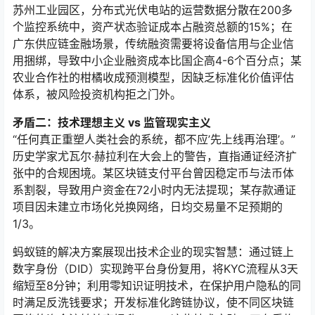
苏州工业园区，分布式光伏电站的运营数据分散在200多
个监控系统中，资产状态验证成本占融资总额的15%；在
广东供应链金融场景，传统融资需要将设备信用与企业信
用捆绑，导致中小企业融资成本比国企高4-6个百分点；某
农业合作社的柑橘收成预测模型，因缺乏标准化价值评估
体系，被风险投资机构拒之门外。
矛盾二：技术理想主义 vs 监管现实主义
“任何真正重塑人类社会的系统，都不应’先上线再治理’。”
历史学家尤瓦尔·赫拉利在大会上的警告，直指通证经济扩
张中的合规困境。某区块链支付平台曾因稳定币与法币体
系割裂，导致用户资金在72小时内无法提现；某存款通证
项目因未建立市场化兑换网络，日均交易量不足预期的
1/3。
蚂蚁链的解决方案展现出技术企业的现实智慧：通过链上
数字身份（DID）实现跨平台身份复用，将KYC流程从3天
缩短至8分钟；利用零知识证明技术，在保护用户隐私的同
时满足反洗钱要求；开发标准化跨链协议，使不同区块链