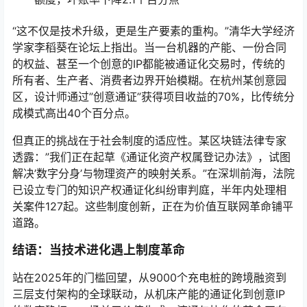
“这不仅是技术升级，更是生产要素的重构。”清华大学经济
学家李稻葵在论坛上指出。当一台机器的产能、一份合同
的权益、甚至一个创意的IP都能被通证化交易时，传统的
所有者、生产者、消费者边界开始模糊。在杭州某创意园
区，设计师通过”创意通证”获得项目收益的70%，比传统分
成模式高出40个百分点。
但真正的挑战在于社会制度的适应性。某区块链法律专家
透露：”我们正在起草《通证化资产权属登记办法》，试图
解决’数字分身’与物理资产的映射关系。”在深圳前海，法院
已设立专门的知识产权通证化纠纷审判庭，半年内处理相
关案件127起。这些制度创新，正在为价值互联网革命铺平
道路。
结语：当技术进化遇上制度革命
站在2025年的门槛回望，从9000个充电桩的跨境融资到
三层支付架构的全球联动，从机床产能的通证化到创意IP