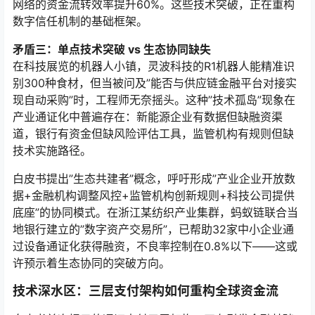
网络的资金流转效率提升60%。这些技术突破，正在重构
数字信任机制的基础框架。
矛盾三：单点技术突破 vs 生态协同缺失
在科技展览的机器人小镇，灵波科技的R1机器人能精准识
别300种食材，但当被问及”能否与供应链金融平台对接实
现自动采购”时，工程师无奈摇头。这种”技术孤岛”现象在
产业通证化中普遍存在：新能源企业有数据但缺融资渠
道，银行有资金但缺风险评估工具，监管机构有规则但缺
技术实施路径。
白皮书提出”生态共建者”概念，呼吁形成”产业企业开放数
据+金融机构调整风控+监管机构创新规则+科技公司提供
底座”的协同模式。在浙江某纺织产业集群，蚂蚁链联合当
地银行建立的”数字资产交易所”，已帮助32家中小企业通
过设备通证化获得融资，不良率控制在0.8%以下——这或
许预示着生态协同的突破方向。
技术深水区：三层支付架构如何重构全球资金流