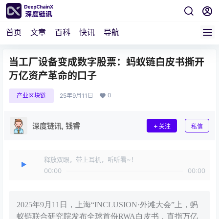
首页
文章
百科
快讯
导航
当工厂设备变成数字股票：蚂蚁链白皮书撕开
万亿资产革命的口子
0
产业区块链
25年9月11日
深度链讯, 钱睿
关注
私信
释放双眼，带上耳机，听听看~！
00:00
00:00
2025年9月11日，上海“INCLUSION·外滩大会”上，蚂
蚁链联合研究院发布全球首份RWA白皮书，直指万亿