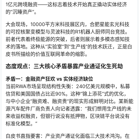
1亿元跨境融资——这标志着技术开始真正撬动实体经济
的”沉睡资产”。
大会现场，10000平方米科技展区内，合肥星能玄光科技
的可控核聚变模型与灵波科技的R1机器人厨师同台竞技。
前者代表着终极能源的突破，后者则展示着多模态感知技
术的落地。这种从”实验室”到”生产线”的技术跃迁，正是白
皮书所描绘的价值互联网革命的缩影。
态度观点：三大核心矛盾暴露产业通证化生死劫
矛盾一：金融资产狂欢 vs 实体经济缺位
当前RWA市场呈现结构性失衡：240亿美元规模中，私募
信贷和美国国债占比近90%。这种”锦上添花”式的优化，
与中小企业”融资难、融资贵”的现实形成鲜明对比。某新能
源汽车配件厂商负责人向记者透露：”我们想用生产线的未
来收益权融资，但银行说没有抵押物，区块链平台说没有
标准化模型。”
白皮书直指要害：产业资产通证化面临三大技术鸿沟。在