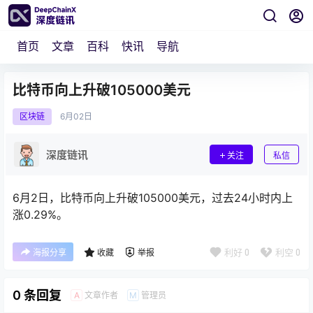
首页
文章
百科
快讯
导航
比特币向上升破105000美元
区块链
6月
02日
深度链讯
关注
私信
6月2日，比特币向上升破105000美元，过去24小时内上
涨0.29%。
利好
0
利空
0
海报分享
收藏
举报
0 条回复
文章作者
管理员
A
M