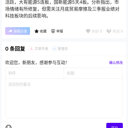
活跃，大有能源5连板，国新能源5天4板。分析指出，市
场情绪有所修复，但需关注月底贸易摩擦及三季报业绩对
科技板块的后续影响。
利好
0
利空
0
海报分享
收藏
举报
0 条回复
文章作者
管理员
A
M
欢迎您，新朋友，感谢参与互动！
确认修改