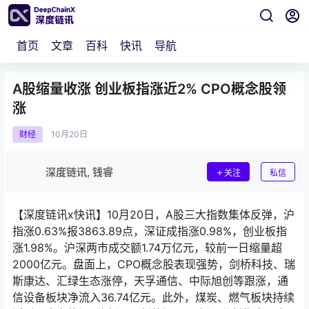
首页
文章
百科
快讯
导航
A股缩量收涨 创业板指涨近2% CPO概念股领
涨
财经
10月
20日
深度链讯, 钱睿
关注
私信
【深度链讯x快讯】10月20日，A股三大指数集体反弹，沪
指涨0.63%报3863.89点，深证成指涨0.98%，创业板指
涨1.98%。沪深两市成交额1.74万亿元，较前一日缩量超
2000亿元。盘面上，CPO概念股表现强势，剑桥科技、瑞
斯康达、汇绿生态涨停，天孚通信、中际旭创等跟涨，通
信设备板块净流入36.74亿元。此外，煤炭、燃气板块持续