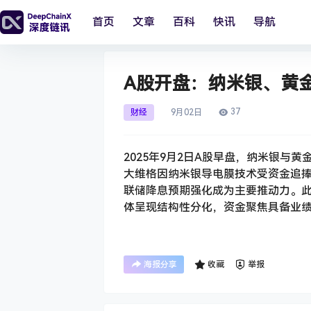
首页
文章
百科
快讯
导航
A股开盘：纳米银、黄
37
财经
9月
02日
2025年9月2日A股早盘，纳米银
大维格因纳米银导电膜技术受资金追
联储降息预期强化成为主要推动力。此
体呈现结构性分化，资金聚焦具备业
海报分享
收藏
举报