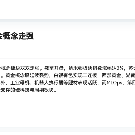
金概念走强
与黄金概念板块双双走强。截至开盘，纳米银板块指数涨幅达2%，
捧。黄金概念股延续强势，白银有色实现二连板，西部黄金、湖
外，工业母机、机器人执行器等题材表现活跃，而MLOps、第
绩支撑的硬科技与周期板块。