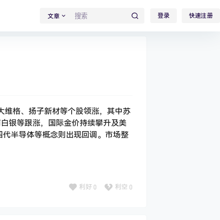
登录
快速注册
文章
苏大维格、扬子新材等个股领涨，其中苏
南白银等跟涨，国际金价持续攀升及美
四代半导体等概念则出现回调。市场整
利好
0
利空
0