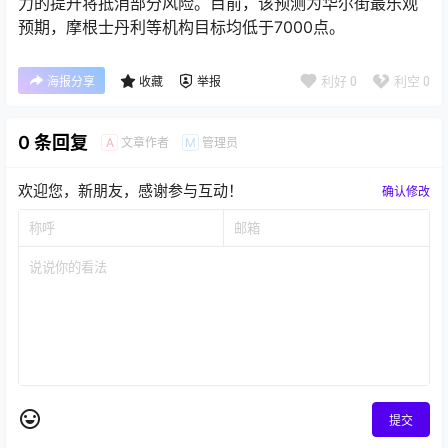
力的提升将抵消部分风险。目前，该预测为华尔街最乐观
预期，摩根士丹利等机构目标均低于7000点。
利好
0
利空
0
海报分享
收藏
举报
0 条回复
文章作者
管理员
A
M
欢迎您，新朋友，感谢参与互动！
确认修改
提交