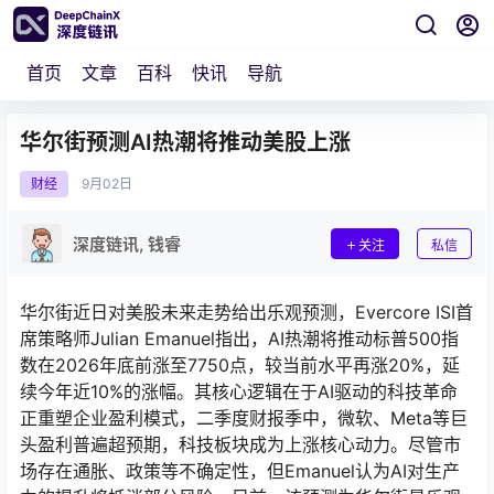
首页
文章
百科
快讯
导航
华尔街预测AI热潮将推动美股上涨
财经
9月
02日
深度链讯, 钱睿
关注
私信
华尔街近日对美股未来走势给出乐观预测，Evercore ISI首
席策略师Julian Emanuel指出，AI热潮将推动标普500指
数在2026年底前涨至7750点，较当前水平再涨20%，延
续今年近10%的涨幅。其核心逻辑在于AI驱动的科技革命
正重塑企业盈利模式，二季度财报季中，微软、Meta等巨
头盈利普遍超预期，科技板块成为上涨核心动力。尽管市
场存在通胀、政策等不确定性，但Emanuel认为AI对生产