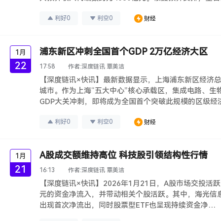
利好
0
利空
0
财经
浦东新区冲刺全国首个GDP 2万亿经济大区
1月
22
17:58
作者:
深度链讯 覃美洁
【深度链讯×快讯】最新数据显示，上海浦东新区经济总量
城市。作为上海“五大中心”核心承载区，集成电路、生物
GDP大关冲刺，即将成为全国首个突破此规模的区级经
利好
0
利空
0
财经
A股成交额维持高位 科技股引领结构性行情
1月
21
16:13
作者:
深度链讯 覃美洁
【深度链讯×快讯】2026年1月21日，A股市场交投活
元的资金净流入，并带动相关个股活跃。其中，海光信息
出现首次净流出，同时股票型ETF也呈现持续资金净…