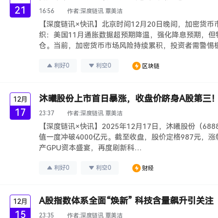
21
16:56
作者:
深度链讯 覃美洁
【深度链讯×快讯】北京时间12月20日晚间，加密货
织：美国11月通胀数据超预期降温，强化降息预期，但
仓。当前，加密货币市场风险持续累积，投资者需警惕
利好
0
利空
0
区块链
沐曦股份上市首日暴涨，收盘价跻身A股第三
12月
17
23:37
作者:
深度链讯 覃美洁
【深度链讯×快讯】2025年12月17日，沐曦股份（688
值一度冲破4000亿元。截至收盘，股价定格987元，
产GPU资本盛宴，再度刷新科…
利好
0
利空
0
财经
A股指数体系全面“焕新” 科技含量飙升引关注
12月
15
23:35
作者:
深度链讯 覃美洁