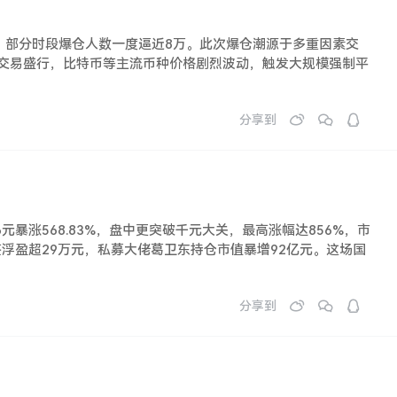
仓，部分时段爆仓人数一度逼近8万。此次爆仓潮源于多重因素交
杆交易盛行，比特币等主流币种价格剧烈波动，触发大规模强制平
分享到
66元暴涨568.83%，盘中更突破千元大关，最高涨幅达856%，市
签浮盈超29万元，私募大佬葛卫东持仓市值暴增92亿元。这场国
分享到