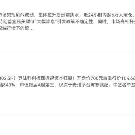
币市场突现剧烈波动，集体拉升后迅速跳水，近24小时内超6万人爆
特朗普施压美联储“大幅降息”引发政策不确定性；同时，市场高杠
极端行情下的流…
！
802.SH）登陆科创板即掀起资本狂潮！开盘价700元较发行价104.
涨幅843%，市值稳居A股第三，仅次于贵州茅台与寒武纪。中签者单