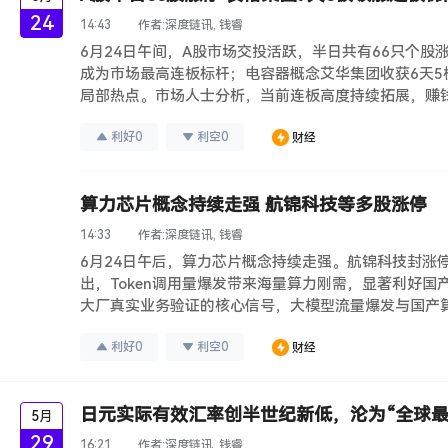
24
14:43
作者:
深度链讯, 钱睿
6月24日午间，A股市场交投活跃，半日共有66只个股
成为市场最高连板标杆；电容器概念艾华集团收获6天5
局部热点。市场人士分析，当前连板高度持续拓展，赚
利好
0
利空
0
财经
算力芯片概念持续走强 航锦科技等多股涨停
14:33
作者:
深度链讯, 钱睿
6月24日午后，算力芯片概念持续走强。航锦科技封涨
出，Token调用量爆发带来海量算力刚需，显著利好
大厂真实业务验证的核心信号，大模型流量爆发与国产
利好
0
利空
0
财经
日元实际有效汇率创半世纪新低，沦为“全球最
5月
29
16:21
作者:
深度链讯, 钱睿