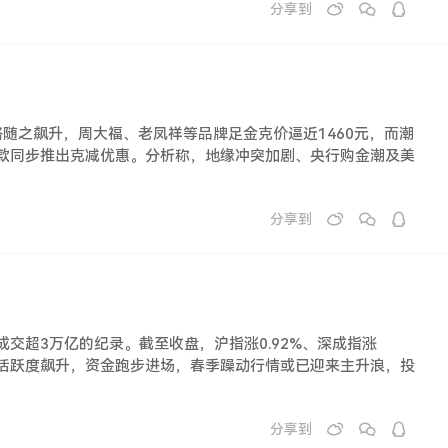
分享到
格随之飙升，周大福、老凤祥等品牌足金克价逼近1460元，而潮
价款同步推出克减优惠。分析称，地缘冲突加剧、央行购金潮及美
分享到
成交超3万亿的纪录。截至收盘，沪指涨0.92%、深成指涨
场交投活跃度飙升，资金跑步进场，春季躁动行情或已迎来主升浪，投
分享到