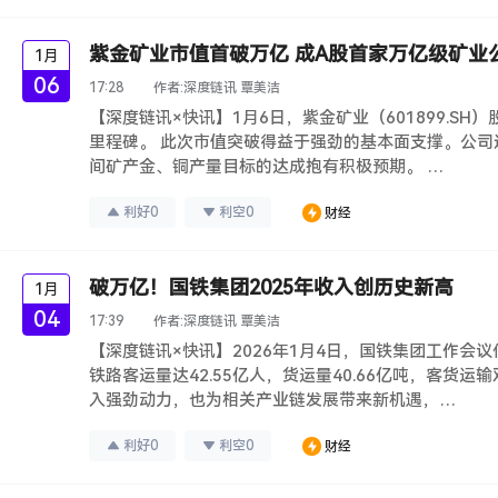
紫金矿业市值首破万亿 成A股首家万亿级矿业
1月
06
17:28
作者:
深度链讯 覃美洁
【深度链讯×快讯】1月6日，紫金矿业（601899.S
里程碑。 此次市值突破得益于强劲的基本面支撑。公司近
间矿产金、铜产量目标的达成抱有积极预期。 …
利好
0
利空
0
财经
破万亿！国铁集团2025年收入创历史新高
1月
04
17:39
作者:
深度链讯 覃美洁
【深度链讯×快讯】2026年1月4日，国铁集团工作会议
铁路客运量达42.55亿人，货运量40.66亿吨，
入强劲动力，也为相关产业链发展带来新机遇，…
利好
0
利空
0
财经