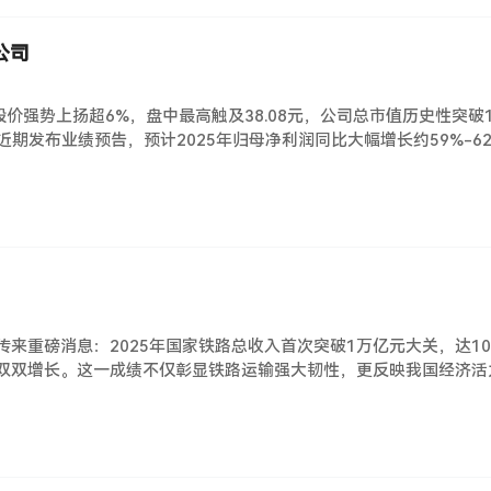
公司
H）股价强势上扬超6%，盘中最高触及38.08元，公司总市值历史性
期发布业绩预告，预计2025年归母净利润同比大幅增长约59%-6
传来重磅消息：2025年国家铁路总收入首次突破1万亿元大关，达101
客货运输双双增长。这一成绩不仅彰显铁路运输强大韧性，更反映我国经