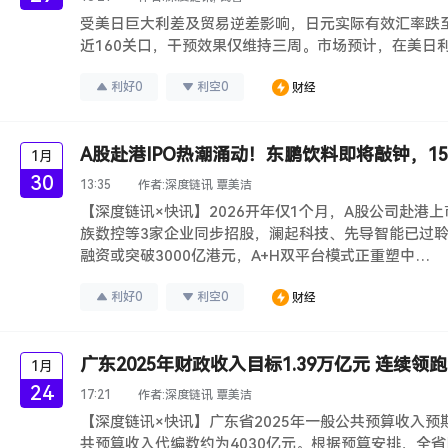
受美日巨大利差及贸易逆差影响，日元实际有效汇率跌至
近160关口，干预效果仅维持三周。市场预计，在美日
利好
0
利空
0
财经
A股赴港IPO热潮涌动！东鹏饮料即将敲钟，1
1月
30
13:35
作者:
深度链讯 覃美洁
【深度链讯×快讯】2026开年仅1个月，A股公司赴港
族数控等3家企业同步招股，澜起科技、先导智能已过聆讯
融资或突破3000亿港元，A+H双平台模式正重塑中…
利好
0
利空
0
财经
广东2025年财政收入目标1.39万亿元 连续领
1月
24
17:21
作者:
深度链讯 覃美洁
【深度链讯×快讯】广东省2025年一般公共预算收入预
共预算收入代编数约为4030亿元。根据预算安排，全