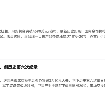
再掀狂澜，现货黄金突破4690美元/盎司，刷新历史纪录！国内金饰价
热议。店员透露，该品牌一口价产品整体涨幅达10%-20%，克重计
…
亿，创历史第六次纪录
全开，沪深两市成交额午后强势突破3万亿元大关，创下历史第六次单日
业航天、军工装备等板块领涨，卫星产业主题ETF单日暴涨20%。市