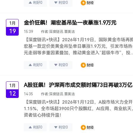
利好
0
利空
0
财经
金价狂飙！潮宏基吊坠一夜暴涨1.9万元
1月
19
15:39
作者:
深度链讯 覃美洁
【深度链讯×快讯】2026年1月19日，国际黄金市场
宏基一款定价类黄金吊坠单日暴涨1.9万元，引发市场
元走弱等多重因素叠加，推动黄金进入“超级牛市”，投
利好
0
利空
0
财经
A股狂飙！沪深两市成交额时隔73日再破3万
1月
12
14:35
作者:
深度链讯 覃美洁
【深度链讯×快讯】2026年1月12日，A股市场火力
1.15%，全市场超3900只个股飘红，AI应用、商
资者信心持续升温！
利好
0
利空
0
财经