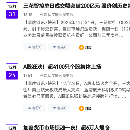
三花智控单日成交额突破200亿元 股价创历史
12月
31
16:18
作者:
深度链讯 覃美洁
【深度链讯×快讯】2025年12月31日，三花智控（00
元，创下历史新高。当日市场资金活跃，据前一日（12
业务发展前景持续获得机构看好，公司前三季度净…
利好
0
利空
0
财经
A股狂欢！超4100只个股集体上扬
12月
24
17:51
作者:
深度链讯 覃美洁
【深度链讯×快讯】12月24日，A股市场火力全开，三大
棚！商业航天板块成最大亮点，蓝箭航天科创板IPO辅
者信心显著回暖，A股正以强劲姿态迎接跨年行情，…
利好
0
利空
0
财经
加密货币市场惊魂一夜！超6万人爆仓
12月