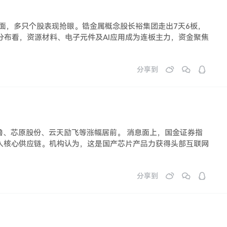
方面，多只个股表现抢眼。锆金属概念股长裕集团走出7天6板，
分布看，资源材料、电子元件及AI应用成为连板主力，资金聚焦
分享到
鲁、芯原股份、云天励飞等涨幅居前。 消息面上，国金证券指
纳入核心供应链。机构认为，这是国产芯片产品力获得头部互联网
分享到