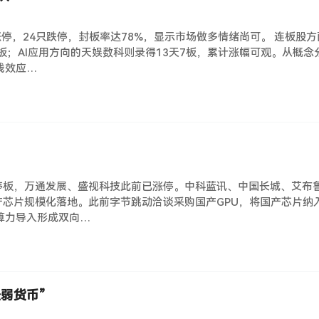
涨停，24只跌停，封板率达78%，显示市场做多情绪尚可。 连板股
板；AI应用方向的天娱数科则录得13天7板，累计涨幅可观。从概念
钱效应…
停板，万通发展、盛视科技此前已涨停。中科蓝讯、中国长城、艾布
国产芯片规模化落地。此前字节跳动洽谈采购国产GPU，将国产芯片
算力导入形成双向…
弱货币”