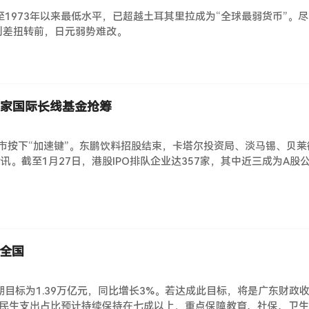
1973年以来最低水平，已超越土耳其里拉成为“全球最弱货币”。
利差扭转前，日元弱势难改。
5家国际长线基金抢筹
上市按下“加速键”。东鹏饮料招股结束，卡塔尔投资局、淡马锡、贝
。截至1月27日，港股IPO排队企业达357家，其中近三成为A股
跑全国
期目标为1.39万亿元，同比增长3%。若达成此目标，将是广东财政
省民生支出占比预计持续保持在七成以上，重点保障教育、社保、卫