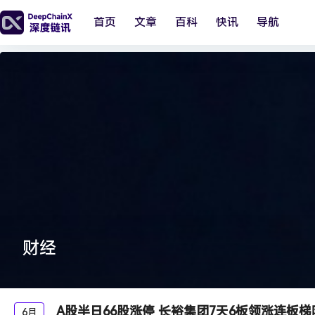
首页
文章
百科
快讯
导航
财经
A股半日66股涨停 长裕集团7天6板领涨连板梯
6月