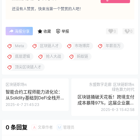
还没有人赞赏，快来当第一个赞赏的人吧！
0
0
海报分享
收藏
举报
Meta
区块链人才
市场博弈
年薪百万
底层逻辑
抢人大战
蚂蚁链
顶尖区块链人才
区块链职场π
东盟数字走廊
区块链职场π
绿色算力时代
智能合约工程师能力进化论：
区块链捅破天花板！跨境支付
从Solidity基础到DeFi全栈开发
成本暴降97%，这届企业赢麻
实战
2025-4-7 21:45:23
了
2025-6-3 15:42:58
0 条回复
文章作者
管理员
A
M