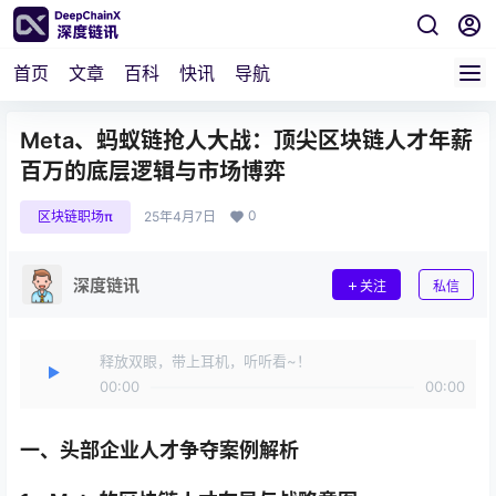
首页
文章
百科
快讯
导航
Meta、蚂蚁链抢人大战：顶尖区块链人才年薪
百万的底层逻辑与市场博弈
0
区块链职场π
25年4月7日
深度链讯
关注
私信
释放双眼，带上耳机，听听看~！
00:00
00:00
一、
头部企业人才争夺案例解析