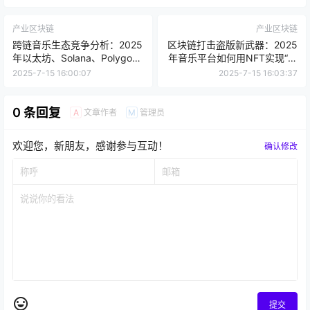
产业区块链
产业区块链
跨链音乐生态竞争分析：2025
区块链打击盗版新武器：2025
年以太坊、Solana、Polygon
年音乐平台如何用NFT实现“播
如何争夺NFT音乐市场？
放即确权”？
2025-7-15 16:00:07
2025-7-15 16:03:37
0 条回复
文章作者
管理员
A
M
欢迎您，新朋友，感谢参与互动！
确认修改
提交