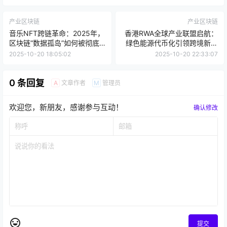
产业区块链
产业区块链
音乐NFT跨链革命：2025年，
香港RWA全球产业联盟启航：
区块链“数据孤岛”如何被彻底
绿色能源代币化引领跨境新纪
击穿？
元
2025-10-20 18:05:02
2025-10-20 22:33:07
0 条回复
文章作者
管理员
A
M
欢迎您，新朋友，感谢参与互动！
确认修改
提交