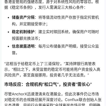
香港金管局的强硬态度，源于对系统性风险的零容忍。根
据《稳定币条例》，发行人需满足三大核心条件：
储备资产分隔
：将等值流动性资产存放于指定托管机
构，并定期接受审计；
稳定机制维护
：建立实时赎回系统，确保用户可随时
按面额兑换法币；
信息披露透明
：每月公布储备资产明细，接受公众监
督。
“这相当于给稳定币上了‘三道保险’。”某持牌银行高管表
示，“相比之下，未受监管的稳定币可能将用户资金投入高
风险资产，甚至直接挪用，投资者几乎无法追责。”
市场反应：合规机构“松口气”，投资者“需长心”
尽管AnchorX迅速澄清未在港展业，但此次事件仍让市场
对稳定币的合规路径展开深度讨论。Conflux联合创始人张
元杰透露，目前行业普遍采取“全球离岸市场运营，但明确