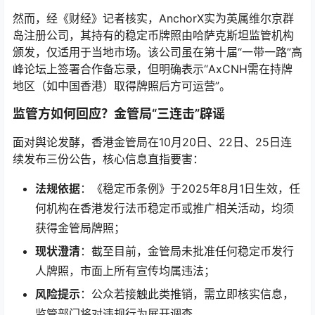
然而，经《财经》记者核实，AnchorX实为英属维尔京群
岛注册公司，其持有的稳定币牌照由哈萨克斯坦监管机构
颁发，仅适用于当地市场。该公司虽在第十届“一带一路”高
峰论坛上签署合作备忘录，但明确表示“AxCNH需在持牌
地区（如中国香港）取得牌照后方可运营”。
监管方如何回应？金管局“三连击”辟谣
面对舆论发酵，香港金管局在10月20日、22日、25日连
续发布三份公告，核心信息直指要害：
法规依据
：《稳定币条例》于2025年8月1日生效，任
何机构在香港发行法币稳定币或推广相关活动，均须
获得金管局牌照；
现状澄清
：截至目前，金管局未批准任何稳定币发行
人牌照，市面上所有宣传均属违法；
风险提示
：公众若接触此类推销，需立即核实信息，
监管部门将对违规行为展开调查。