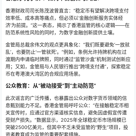
香港财政司司长陈茂波曾直言：“稳定币有望解决跨境支付
效率低、成本高等痛点，但必须以‘金融创新服务实体经
济’为前提。”这一表态，揭示了香港监管的核心逻辑——在
防范系统性风险的同时，为数字金融创新提供土壤。
金管局总裁余伟文的观点更具象化：“我们既要避免‘一放就
乱’，也要防止‘一管就死’。”例如，条例允许持牌机构在过
渡期内申请临时牌照，同时通过“监管沙盒”机制测试创新应
用；又如，金管局与人民银行推出“跨境支付通”，探索稳定
币在粤港澳大湾区的合规应用场景。
公众教育：从“被动接受”到“主动防范”
此次谣言的广泛传播，也暴露出公众对数字货币领域的信
息甄别能力不足。香港金管局呼吁公众：“在接触稳定币相
关宣传时，应通过官方渠道核实信息，避免因虚假宣传遭
受财产损失。”数据显示，2025年全球稳定币市场规模已
突破2500亿美元，但其中不乏未受监管的“野生”项目，投
资者教育成为监管的重要配套措施。