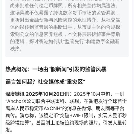
尚未批准任何稳定币牌照，所有相关宣传均属违法。
这场风波不仅暴露了跨境数字货币市场的监管漏洞，
更折射出金融创新与风险防控的永恒博弈。从社交媒
体的误传到监管层的果断出手，从市场主体的合规探
索到公众的信息素养短板，本文将层层拆解事件背后
的逻辑，探讨香港如何以“监管先行”构建数字金融新
秩序。
热点概况：一场由“假新闻”引发的监管风暴
谣言如何起？社交媒体成“重灾区”
深度链讯 2025年10月20日讯：
2025年10月中旬，一则
“AnchorX公司联合中联重科、联想，在香港发行全球首个
离岸人民币稳定币AxCNH”的消息在微博、朋友圈等平台
疯传。消息称，该稳定币“突破SWIFT限制，实现人民币秒
级跨境结算”，甚至附上论坛签约现场的照片，引发大量转
发。