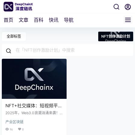
首页
文章
百科
快讯
导航
全部标签
NFT创作激励计划
NFT+社交媒体：短视频平台
如何借数字藏品激活用户创
2025年，Web3.0浪潮汹涌来袭！
作力
某头部短视频平台以区块链技术为
产业区块链
利刃，推出“非同质化代币创作激励
计划”，重构内容价值分配体系。创
96
0
作者首次掌握数字资产所有权，通