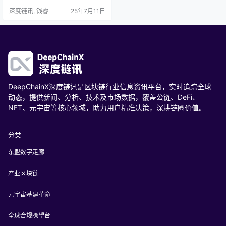
证在虚拟礼物、广告分成等场景自
深度链讯, 钱睿
25年7月11日
由流通，开启内容生态新纪元。从
技术架构到场景应用，从创作权力
去中心化到社区治理创新，该平台
正重塑数字内容产业格局。这不仅
是技术革新，更是创作经济的Web3.
0重构，为行业带来无限可能，未来
已来，你准备好了吗？
DeepChainX深度链讯是区块链行业信息资讯平台，实时追踪全球
动态，提供新闻、分析、技术及市场数据，覆盖公链、DeFi、
NFT、元宇宙等核心领域，助力用户精准决策，深耕链圈价值。
分类
东盟数字走廊
产业区块链
元宇宙基建革命
全球合规瞭望台