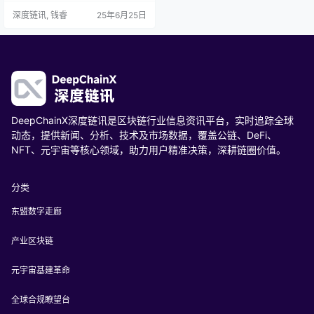
拍卖，粉丝直接投票定名，区块链
深度链讯, 钱睿
25年6月25日
保障公正透明；A-SOUL虚拟偶像D
AO社区，粉丝持币参与治理，决策
权大幅下放。区块链融资模式去中
心化、透明化、高效化，打破传统
局限，降低中介成本，提升融资效
率。未来，区块链将深度赋能文娱
产业，带来更多共创机…
DeepChainX深度链讯是区块链行业信息资讯平台，实时追踪全球
动态，提供新闻、分析、技术及市场数据，覆盖公链、DeFi、
NFT、元宇宙等核心领域，助力用户精准决策，深耕链圈价值。
分类
东盟数字走廊
产业区块链
元宇宙基建革命
全球合规瞭望台