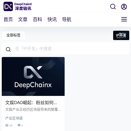
首页
文章
百科
快讯
导航
全部标签
IP开发
文娱DAO崛起：粉丝如何通
过区块链参与IP共创
文娱产业正经历区块链带来的颠覆
性变革！传统模式下，粉丝只能旁
产业区块链
观IP开发，决策权被垄断，融资效率
低下。如今，区块链+DAO让粉丝成
39
0
为IP共创核心。《三体》角色命名权