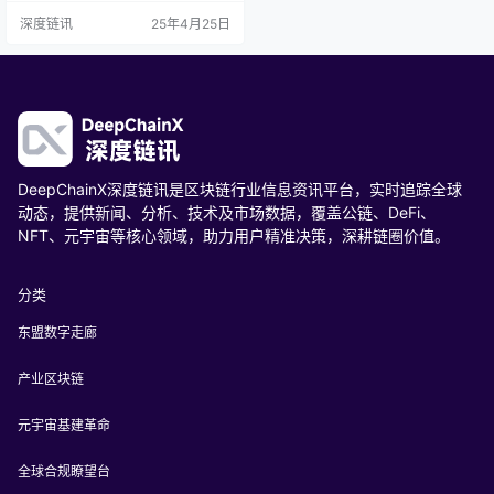
操作系统的核心组件无缝对接。通
深度链讯
25年4月25日
过对不同硬件设备的驱动进行优化
和适配，使得AI插件可以高效地利用
硬件资源，提升计算性能。例如，
针对特定的AI加速芯片，内核驱动可
以进行针对性的优化，实现更快速
的数据传输和计算。 运行时优化则
是在插件运行…
DeepChainX深度链讯是区块链行业信息资讯平台，实时追踪全球
动态，提供新闻、分析、技术及市场数据，覆盖公链、DeFi、
NFT、元宇宙等核心领域，助力用户精准决策，深耕链圈价值。
分类
东盟数字走廊
产业区块链
元宇宙基建革命
全球合规瞭望台