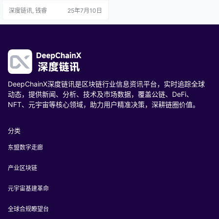
术如“成本手术刀”，动态扩容、跨分
深度链讯, 钱睿
25年7月10日
片交互优化、存储成本革命多管齐
下。5G+边缘计算则优化延迟与画
质，实现边缘节点缓存革命、分层
传输架构突破、空间音频沉浸升
级。二者协同，重塑元宇宙音乐产
业生态，推动制作成本结构变革、
商业模式创新、行业标准化推进。…
DeepChainX深度链讯是区块链行业信息资讯平台，实时追踪全球
动态，提供新闻、分析、技术及市场数据，覆盖公链、DeFi、
NFT、元宇宙等核心领域，助力用户精准决策，深耕链圈价值。
分类
东盟数字走廊
产业区块链
元宇宙基建革命
全球合规瞭望台