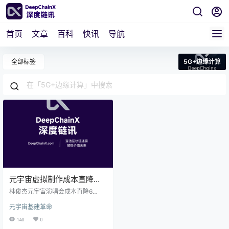
首页
文章
百科
快讯
导航
全部标签
5G+边缘计算
元宇宙虚拟制作成本直降
60%：分片技术如何让林俊
林俊杰元宇宙演唱会成本直降6
杰演唱会“分身”全球？
0%，背后竟是区块链分片技术与5G
元宇宙基建革命
+边缘计算“双剑合璧”！传统元宇宙
演唱会成本高昂，实时渲染、数据
140
0
存储、网络传输皆成难题。分片技