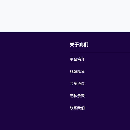
关于我们
平台简介
品牌释义
会员协议
隐私条款
联系我们