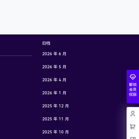
归档
2026 年 6 月
2026 年 5 月
2026 年 4 月
解锁
会员
2026 年 1 月
权限
2025 年 12 月
2025 年 11 月
2025 年 10 月