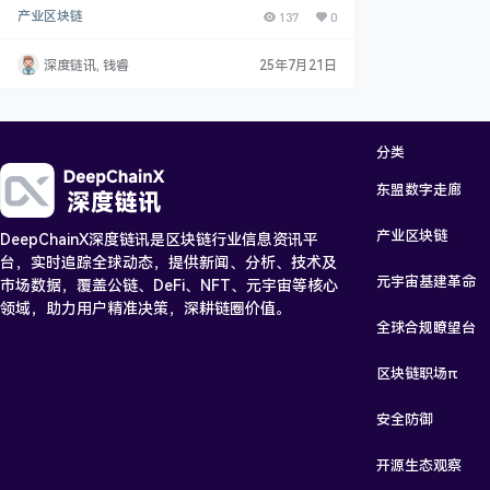
发声，揭露仿冒“JD - HKD”等稳定币诈骗事件。近一个
产业区块链
137
0
月内，京东两次辟谣，蚂蚁数科也发布风险提示，多地
监管部门纷纷行动。稳定币骗局呈现“造概念、伪身
份、拉人头”特征，在监管框架逐步完善之际，公众需
深度链讯, 钱睿
25年7月21日
强化风险意识，行业应坚守合规底线，共同守护金融安
全，为数字经济发展筑牢根基。
分类
东盟数字走廊
产业区块链
DeepChainX深度链讯是区块链行业信息资讯平
台，实时追踪全球动态，提供新闻、分析、技术及
元宇宙基建革命
市场数据，覆盖公链、DeFi、NFT、元宇宙等核心
领域，助力用户精准决策，深耕链圈价值。
全球合规瞭望台
区块链职场π
安全防御
开源生态观察