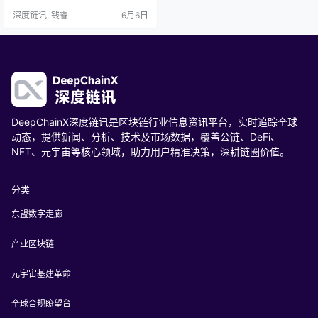
智能合约自动分账；PayStream“按
深度链讯, 钱睿
6月6日
秒计费”让用户只为实际观看付费，
创作者收益即时到账；ERC-6551支
持动漫共和国原子级版权拆解授
权。当数据黑箱被不可篡改的账本
取代、长账期被智能合约打破、版
权确权成为可拆解的“拼图”，流媒体
正从“流…
DeepChainX深度链讯是区块链行业信息资讯平台，实时追踪全球
动态，提供新闻、分析、技术及市场数据，覆盖公链、DeFi、
NFT、元宇宙等核心领域，助力用户精准决策，深耕链圈价值。
分类
东盟数字走廊
产业区块链
元宇宙基建革命
全球合规瞭望台