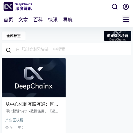
首页
文章
百科
快讯
导航
全部标签
流媒体区块链
从中心化到互联互通：区块
链如何推动流媒体行业走向
得州起诉Netflix数据滥用、《逐
“生态协同”
玉》陷“手搓热度”争议——流媒体信
产业区块链
任体系正在崩塌。区块链提供破局
之道：圆剧场共享平台实现播放与
46
0
分账数据全程上链，合作银行依据