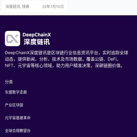
FT、卡路里消耗解锁虚拟服饰……
深度链讯, 钱睿
25年7月10日
“运动+音乐+NFT”跨界模式，正以
不可阻挡之势重塑健身行业。音乐N
FT市场潜力初显，运动品牌纷纷布
局，智能穿戴设备角色升级。虽面
临技术、监管等挑战，但元宇宙健
身未来市场规模将达千亿美元，NF
T奖励机制贡献超四…
DeepChainX深度链讯是区块链行业信息资讯平台，实时追踪全球
动态，提供新闻、分析、技术及市场数据，覆盖公链、DeFi、
NFT、元宇宙等核心领域，助力用户精准决策，深耕链圈价值。
分类
东盟数字走廊
产业区块链
元宇宙基建革命
全球合规瞭望台