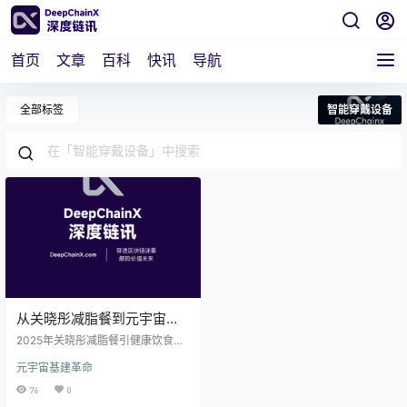
首页
文章
百科
快讯
导航
全部标签
智能穿戴设备
从关晓彤减脂餐到元宇宙健
身音乐：可穿戴设备如何用
2025年关晓彤减脂餐引健康饮食争
NFT激励用户运动？
议，背后是大众对科学健身的强烈
元宇宙基建革命
渴求！华为、小米等智能穿戴设备
数据揭示，元宇宙健身正借NFT奖
76
0
励机制崛起，运动里程可兑换音乐N