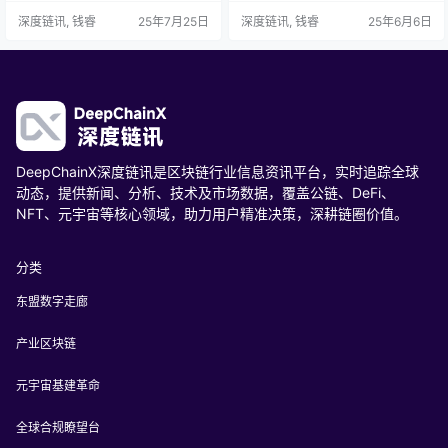
时，中国突然亮出“离岸人民币稳定
无数人的心弦。而在这片新大陆
深度链讯, 钱睿
25年7月25日
深度链讯, 钱睿
25年6月6日
币”这张王牌，背后暗藏怎样的战略
上，有两位人物的一举一动都如同
博弈？当你在跨境转账时支付3%的
投下巨石，激起千层浪，他们便是
手续费，而稳定币能将成本砍到0.
特朗普与马斯克。这两位在各自领
3%，这场效率革命是否会让你钱包
域呼风唤雨的人物，在加密货币市
里的钞票加速贬值？ 这不是科幻小
场的碰撞，引发了一场前所未有的
说，而是正在发生的现实。截至202
“数字货币战争”，让整个市场陷入了
5年4月，全球…
前所未有的动荡之中。
DeepChainX深度链讯是区块链行业信息资讯平台，实时追踪全球
动态，提供新闻、分析、技术及市场数据，覆盖公链、DeFi、
NFT、元宇宙等核心领域，助力用户精准决策，深耕链圈价值。
分类
东盟数字走廊
产业区块链
元宇宙基建革命
全球合规瞭望台