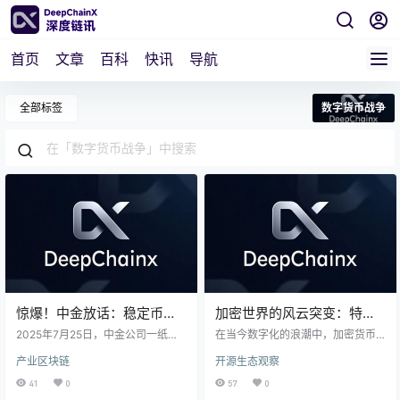
首页
文章
百科
快讯
导航
全部标签
数字货币战争
惊爆！中金放话：稳定币或
加密世界的风云突变：特朗
成重塑全球金融格局的“新基
普与马斯克的“数字货币战
2025年7月25日，中金公司一纸研
在当今数字化的浪潮中，加密货币
建”
报引爆金融圈——这家中国顶级投
争”
市场宛如一片神秘而又充满活力的
产业区块链
开源生态观察
行首次将稳定币定义为“新型基础设
新大陆，吸引着全球投资者的目
施”，直言其可能颠覆百年货币体
光。这里，财富的创造与毁灭只在
41
0
57
0
系。当全球95%的稳定币锚定美元
瞬间，每一次价格的波动都牵动着