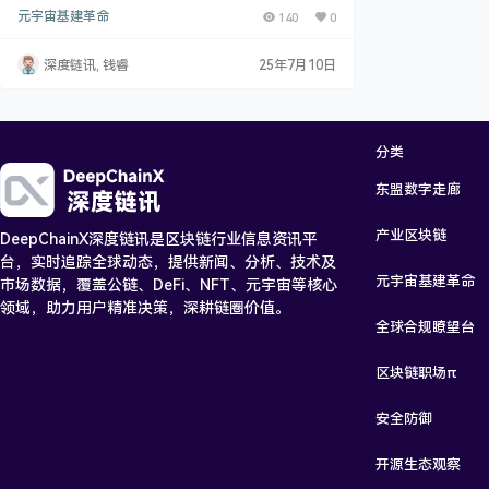
片技术与5G+边缘计算“双剑合璧”！传统元宇宙演唱会
元宇宙基建革命
140
0
成本高昂，实时渲染、数据存储、网络传输皆成难题。
分片技术如“成本手术刀”，动态扩容、跨分片交互优
化、存储成本革命多管齐下。5G+边缘计算则优化延迟
深度链讯, 钱睿
25年7月10日
与画质，实现边缘节点缓存革命、分层传输架构突破、
空间音频沉浸升级。二者协同，重塑元宇宙音乐产业生
态，推动制作成本结构变革、商业模式创新、行业标准
化推进。…
分类
东盟数字走廊
产业区块链
DeepChainX深度链讯是区块链行业信息资讯平
台，实时追踪全球动态，提供新闻、分析、技术及
元宇宙基建革命
市场数据，覆盖公链、DeFi、NFT、元宇宙等核心
领域，助力用户精准决策，深耕链圈价值。
全球合规瞭望台
区块链职场π
安全防御
开源生态观察